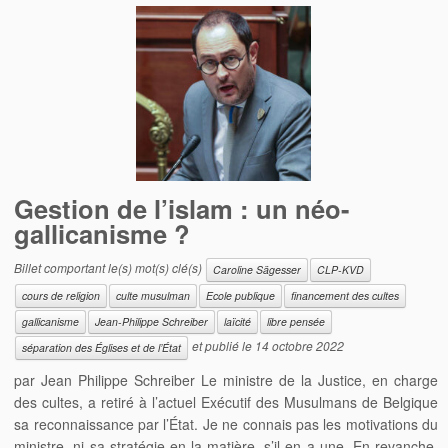
Gestion de l’islam : un néo-
gallicanisme ?
Billet comportant le(s) mot(s) clé(s)
Caroline Sägesser
CLP-KVD
cours de religion
culte musulman
Ecole publique
financement des cultes
gallicanisme
Jean-Philippe Schreiber
laïcité
libre pensée
et publié le
14 octobre 2022
séparation des Églises et de l’État
par Jean Philippe Schreiber Le ministre de la Justice, en charge
des cultes, a retiré à l’actuel Exécutif des Musulmans de Belgique
sa reconnaissance par l’État. Je ne connais pas les motivations du
ministre, ni sa stratégie en la matière, s’il en a une. En revanche,