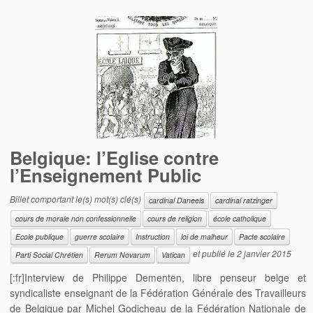
Belgique: l’Eglise contre
l’Enseignement Public
Billet comportant le(s) mot(s) clé(s)
cardinal Daneels
cardinal ratzinger
cours de morale non confessionnelle
cours de religion
école catholique
Ecole publique
guerre scolaire
Instruction
loi de malheur
Pacte scolaire
et publié le
2 janvier 2015
Parti Social Chrétien
Rerum Novarum
Vatican
[:fr]Interview de Philippe Dementen, libre penseur belge et
syndicaliste enseignant de la Fédération Générale des Travailleurs
de Belgique par Michel Godicheau de la Fédération Nationale de