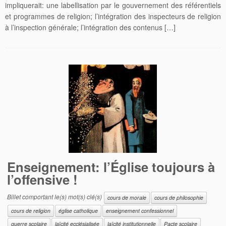
impliquerait: une labellisation par le gouvernement des référentiels
et programmes de religion; l’intégration des inspecteurs de religion
à l’inspection générale; l’intégration des contenus […]
Enseignement: l’Église toujours à
l’offensive !
Billet comportant le(s) mot(s) clé(s)
cours de morale
cours de philosophie
cours de religion
église catholique
enseignement confessionnel
guerre scolaire
laïcité ecclésialisée
laïcité institutionnelle
Pacte scolaire