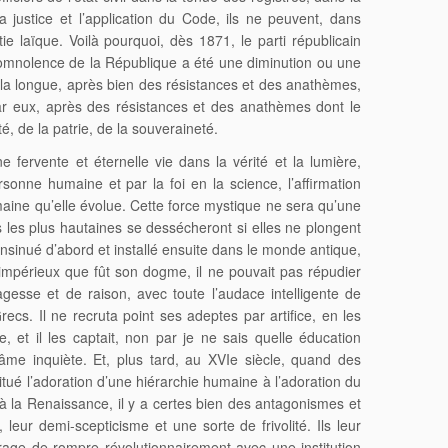
a justice et l’application du Code, ils ne peuvent, dans
e laïque. Voilà pourquoi, dès 1871, le parti républicain
te somnolence de la République a été une diminution ou une
u’à la longue, après bien des résistances et des anathèmes,
par eux, après des résistances et des anathèmes dont le
té, de la patrie, de la souveraineté.
fervente et éternelle vie dans la vérité et la lumière,
rsonne humaine et par la foi en la science, l’affirmation
humaine qu’elle évolue. Cette force mystique ne sera qu’une
es les plus hautaines se dessécheront si elles ne plongent
t insinué d’abord et installé ensuite dans le monde antique,
 impérieux que fût son dogme, il ne pouvait pas répudier
agesse et de raison, avec toute l’audace intelligente de
cs. Il ne recruta point ses adeptes par artifice, en les
e, et il les captait, non par je ne sais quelle éducation
 âme inquiète. Et, plus tard, au XVIe siècle, quand des
stitué l’adoration d’une hiérarchie humaine à l’adoration du
e à la Renaissance, il y a certes bien des antagonismes et
leur demi-scepticisme et une sorte de frivolité. Ils leur
ourage de rompre révolutionnairement avec une institution