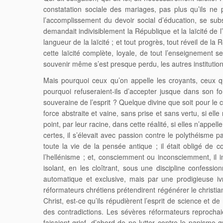
constatation sociale des mariages, pas plus qu’ils ne p
l’accomplissement du devoir social d’éducation, se subs
demandait indivisiblement la République et la laïcité de 
langueur de la laïcité ; et tout progrès, tout réveil de l
cette laïcité complète, loyale, de tout l’enseignement
souvenir même s’est presque perdu, les autres institutions d
Mais pourquoi ceux qu’on appelle les croyants, ceux qu
pourquoi refuseraient-ils d’accepter jusque dans son fon
souveraine de l’esprit ? Quelque divine que soit pour le c
force abstraite et vaine, sans prise et sans vertu, si el
point, par leur racine, dans cette réalité, si elles n’appe
certes, il s’élevait avec passion contre le polythéisme
toute la vie de la pensée antique ; il était obligé de 
l’hellénisme ; et, consciemment ou inconsciemment, il i
isolant, en les cloîtrant, sous une discipline confessio
automatique et exclusive, mais par une prodigieuse ivr
réformateurs chrétiens prétendirent régénérer le christiani
Christ, est-ce qu’ils répudièrent l’esprit de science et 
des contradictions. Les sévères réformateurs reprochaien
faisaient grief, d’abord de ne lutter contre le papisme 