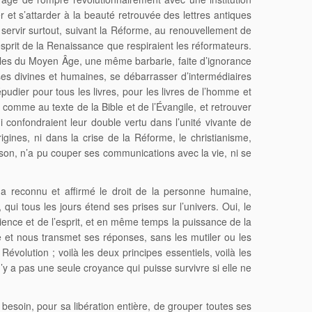
er et s’attarder à la beauté retrouvée des lettres antiques
dû servir surtout, suivant la Réforme, au renouvellement de
’esprit de la Renaissance que respiraient les réformateurs.
iècles du Moyen Âge, une même barbarie, faite d’ignorance
hoses divines et humaines, se débarrasser d’intermédiaires
épudier pour tous les livres, pour les livres de l’homme et
 comme au texte de la Bible et de l’Évangile, et retrouver
 confondraient leur double vertu dans l’unité vivante de
rigines, ni dans la crise de la Réforme, le christianisme,
ison, n’a pu couper ses communications avec la vie, ni se
 a reconnu et affirmé le droit de la personne humaine,
qui tous les jours étend ses prises sur l’univers. Oui, le
science et de l’esprit, et en même temps la puissance de la
ture et nous transmet ses réponses, sans les mutiler ou les
volution ; voilà les deux principes essentiels, voilà les
n’y a pas une seule croyance qui puisse survivre si elle ne
t besoin, pour sa libération entière, de grouper toutes ses