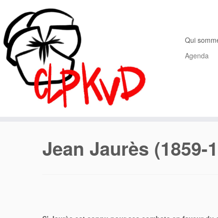
Passer
au
contenu
Qui somm
Agenda
Jean Jaurès (1859-1