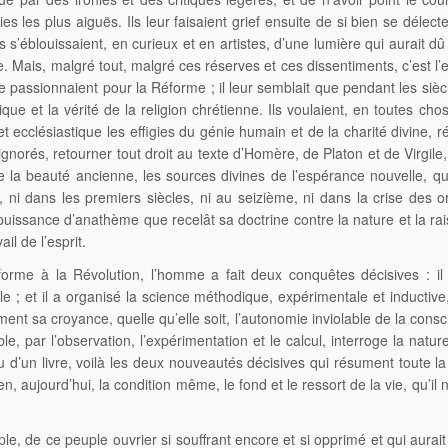
ies les plus aiguës. Ils leur faisaient grief ensuite de si bien se délect
s s’éblouissaient, en curieux et en artistes, d’une lumière qui aurait 
ne. Mais, malgré tout, malgré ces réserves et ces dissentiments, c’est l
 se passionnaient pour la Réforme ; il leur semblait que pendant les s
ique et la vérité de la religion chrétienne. Ils voulaient, en toutes c
et ecclésiastique les effigies du génie humain et de la charité divine, r
gnorés, retourner tout droit au texte d’Homère, de Platon et de Virgile,
 la beauté ancienne, les sources divines de l’espérance nouvelle, qui
i, ni dans les premiers siècles, ni au seizième, ni dans la crise des o
uissance d’anathème que recelât sa doctrine contre la nature et la ra
l de l’esprit.
forme à la Révolution, l’homme a fait deux conquêtes décisives : il
; et il a organisé la science méthodique, expérimentale et inductive, 
ment sa croyance, quelle qu’elle soit, l’autonomie inviolable de la con
ble, par l’observation, l’expérimentation et le calcul, interroge la na
’un livre, voilà les deux nouveautés décisives qui résument toute la Ré
aujourd’hui, la condition même, le fond et le ressort de la vie, qu’il 
le, de ce peuple ouvrier si souffrant encore et si opprimé et qui aurai