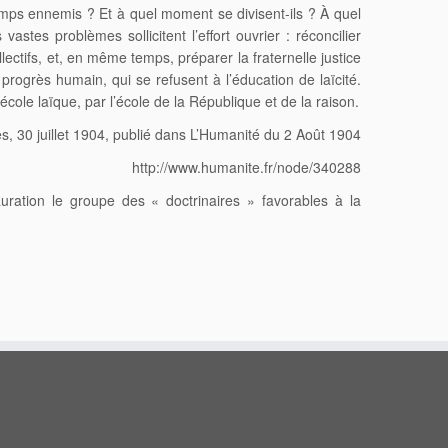
mps ennemis ? Et à quel moment se divisent-ils ? À quel
astes problèmes sollicitent l’effort ouvrier : réconcilier
ectifs, et, en même temps, préparer la fraternelle justice
progrès humain, qui se refusent à l’éducation de laïcité.
école laïque, par l’école de la République et de la raison.
s, 30 juillet 1904, publié dans L’Humanité du 2 Août 1904
http://www.humanite.fr/node/340288
uration le groupe des « doctrinaires » favorables à la