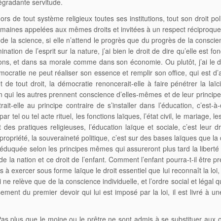
égradante servitude.
s de tout système religieux toutes ses institutions, tout son droit politi
umaines appelées aux mêmes droits et invitées à un respect réciproque,
de la science, si elle n’attend le progrès que du progrès de la conscien
nation de l’esprit sur la nature, j’ai bien le droit de dire qu’elle e
ns, et dans sa morale comme dans son économie. Ou plutôt, j’ai le dro
démocratie ne peut réaliser son essence et remplir son office, qui est d’a
e tout droit, la démocratie renoncerait-elle à faire pénétrer la laïcit
en qui les autres prennent conscience d’elles-mêmes et de leur principe
ttrait-elle au principe contraire de s’installer dans l’éducation, c’
 tel ou tel acte rituel, les fonctions laïques, l’état civil, le mariage, les c
 pratiques religieuses, l’éducation laïque et sociale, c’est leur dro
a propriété, la souveraineté politique, c’est sur des bases laïques que l
e éduquée selon les principes mêmes qui assureront plus tard la liberté
de la nation et ce droit de l’enfant. Comment l’enfant pourra-t-il être 
 exercer sous forme laïque le droit essentiel que lui reconnaît la loi,
ui ne relève que de la conscience individuelle, et l’ordre social et légal 
ement du premier devoir qui lui est imposé par la loi, il est livré à 
. Pas plus que le moine ou le prêtre ne sont admis à se substituer aux of