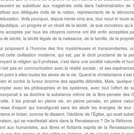
euvent se substituer aux magistrats civils dans l’administration de l
tituer aux délégués civils de la nation, représentants de la démocrati
l’éducation. Voilà pourquoi, depuis trente-cinq ans, tout recul et tou
a République, un progrès et un réveil de la laïcité. Je suis convaincu q
 sera acceptée par tous les citoyens comme ont été enfin acceptées 
e laïcité, la laïcité légale de la naissance, de la famille, de la proprié
i proposent à l’homme des fins mystérieuses et transcendantes, une 
d cette civilisation moderne, qui est, par le droit proclamé de la pe
royant la religion qu’il professe, c’est dans une société naturelle et 
le n’est pas en communication avec la réalité sociale ; et ses espéranc
llent point à elles toutes les sèves de la vie. Quand le christianisme s’es
 païen et contre la fureur énorme des appétits débridés. Mais, quelque
compter avec les philosophies et les systèmes, avec tout l’effort de s
ncorporait à sa doctrine la substance même de la libre-pensée des Gre
nnelle. Il les prenait en pleine vie, en pleine pensée, en pleine natur
esse d’espoir qui transfigurait sans les abolir les énergies de leur
sme et briser, comme ils disaient, l’idolâtrie de l’Église, qui avait sub
de raison, qui se manifestait alors dans la Renaissance ? De la Réform
t aux humanistes, aux libres et flottants esprits de la Renaissance, 
que par des ironies et des critiques légères, et de n’avoir point le c