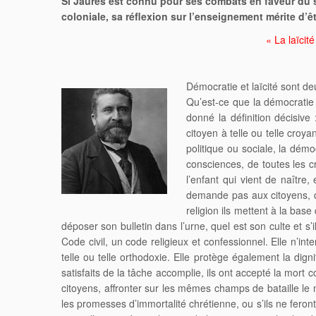
Si Jaurès est connu pour ses combats en faveur du soci
coloniale, sa réflexion sur l’enseignement mérite d’êtr
« La laïcit
Démocratie et laïcité sont d
Qu’est-ce que la démocratie 
donné la définition décisive 
citoyen à telle ou telle croy
politique ou sociale, la démoc
consciences, de toutes les c
l’enfant qui vient de naître,
demande pas aux citoyens, qua
religion ils mettent à la base
déposer son bulletin dans l’urne, quel est son culte et s’
Code civil, un code religieux et confessionnel. Elle n’inte
telle ou telle orthodoxie. Elle protège également la dign
satisfaits de la tâche accomplie, ils ont accepté la mort
citoyens, affronter sur les mêmes champs de bataille le
les promesses d’immortalité chrétienne, ou s’ils ne feron