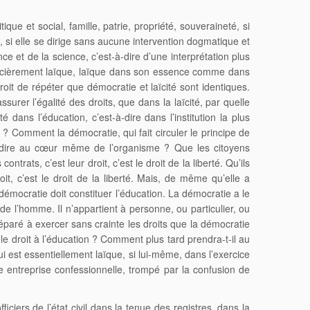
que et social, famille, patrie, propriété, souveraineté, si
 si elle se dirige sans aucune intervention dogmatique et
ce et de la science, c’est-à-dire d’une interprétation plus
st foncièrement laïque, laïque dans son essence comme dans
it de répéter que démocratie et laïcité sont identiques.
ssurer l’égalité des droits, que dans la laïcité, par quelle
é dans l’éducation, c’est-à-dire dans l’institution la plus
 ? Comment la démocratie, qui fait circuler le principe de
est-à-dire au cœur même de l’organisme ? Que les citoyens
ontrats, c’est leur droit, c’est le droit de la liberté. Qu’ils
it, c’est le droit de la liberté. Mais, de même qu’elle a
a démocratie doit constituer l’éducation. La démocratie a le
 de l’homme. Il n’appartient à personne, ou particulier, ou
préparé à exercer sans crainte les droits que la démocratie
 le droit à l’éducation ? Comment plus tard prendra-t-il au
qui est essentiellement laïque, si lui-même, dans l’exercice
une entreprise confessionnelle, trompé par la confusion de
ficiers de l’état civil dans la tenue des registres, dans la