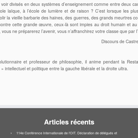
 les voir divisés en deux systèmes d’enseignement comme entre deux ca
le laïque, à l’école de lumière et de raison ? C’est lorsque les plus v
r la vieille barbarie des haines, des guerres, des grands meurtres coll
 contre cette grande œuvre, ceux-là sont impies au droit humain et au 
 vous ne préparerez l’avenir, vous n’affranchirez votre classe que par l’
Discours de Castre
olutionnaire et professeur de philosophie, il anime pendant la Resta
intellectuel et politique entre la gauche libérale et la droite ultra.
Articles récents
114e Conférence Internationale de l’OIT. Déclaration de délégués et