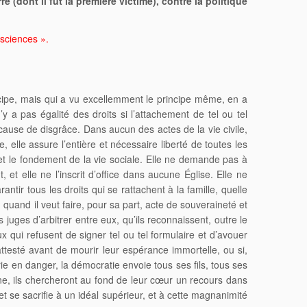
 (dont il fut la première victime), contre la politique
nsciences ».
incipe, mais qui a vu excellemment le principe même, en a
’y a pas égalité des droits si l’attachement de tel ou tel
e cause de disgrâce. Dans aucun des actes de la vie civile,
e, elle assure l’entière et nécessaire liberté de toutes les
 et le fondement de la vie sociale. Elle ne demande pas à
, et elle ne l’inscrit d’office dans aucune Église. Elle ne
ntir tous les droits qui se rattachent à la famille, quelle
, quand il veut faire, pour sa part, acte de souveraineté et
 juges d’arbitrer entre eux, qu’ils reconnaissent, outre le
eux qui refusent de signer tel ou tel formulaire et d’avouer
 attesté avant de mourir leur espérance immortelle, ou si,
ie en danger, la démocratie envoie tous ses fils, tous ses
ne, ils chercheront au fond de leur cœur un recours dans
t se sacrifie à un idéal supérieur, et à cette magnanimité