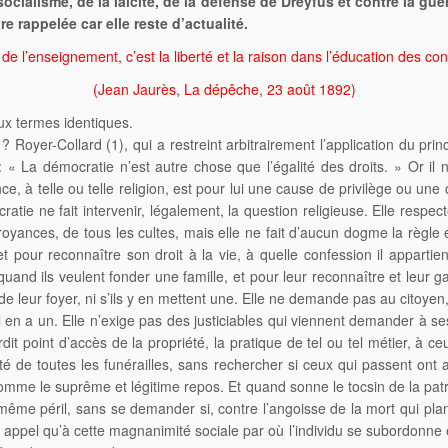
alisme, de la laïcité, de la défense de Dreyfus et contre la guerre
e rappelée car elle reste d’actualité.
é de l’enseignement, c’est la liberté et la raison dans l’éducation des co
(Jean Jaurès, La dépêche, 23 août 1892)
eux termes identiques.
? Royer-Collard (1), qui a restreint arbitrairement l’application du pr
: « La démocratie n’est autre chose que l’égalité des droits. » Or il n
ance, à telle ou telle religion, est pour lui une cause de privilège ou un
ratie ne fait intervenir, légalement, la question religieuse. Elle respect
royances, de tous les cultes, mais elle ne fait d’aucun dogme la règle
 et pour reconnaître son droit à la vie, à quelle confession il appartient
nd ils veulent fonder une famille, et pour leur reconnaître et leur gara
 de leur foyer, ni s’ils y en mettent une. Elle ne demande pas au citoyen
il en a un. Elle n’exige pas des justiciables qui viennent demander à ses
rdit point d’accès de la propriété, la pratique de tel ou tel métier, à c
ité de toutes les funérailles, sans rechercher si ceux qui passent ont
 comme le suprême et légitime repos. Et quand sonne le tocsin de la patr
 même péril, sans se demander si, contre l’angoisse de la mort qui pla
t appel qu’à cette magnanimité sociale par où l’individu se subordonne e