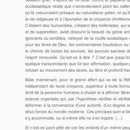
ecclésiastique viciée que n’amenderaient point les railler
qu’ils retournaient presque au naturalisme païen, et qu’il
la vie religieuse et à l’épuration de la croyance chrétien
C’étaient des humanistes, c’étaient des hellénistes, qui
et de superstition, avait obscurci la beauté du génie ant
ignorants ou sordides, nettoyer de la rouille scolastique 
pour les livres de Dieu, les commentaires frauduleux ou i
le chemin de toutes les sources, les sources sacrées de
l’esprit renouvelé. Qu’est-ce à dire ? C’est que jusqu’ic
quelque transcendante que fût son affirmation, quelque p
refuser au mouvement des sèves, au libre et profond travai
Mais maintenant, pour le grand effort qui va de la Ré
indépendant de toute croyance, supérieur à toute formule 
droit de la personne humaine à choisir et à affirmer libre
science organisée qui, par l’hypothèse vérifiée et vérifia
déformer à la convenance d’une autorité, d’un dogme ou d
deux forces du monde moderne. Ces principes sont si bien, 
s’y accommode, ou si même elle ne s’en inspire. (…)
Et n’est-ce point pitié de voir les enfants d’un même peup