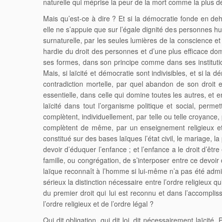
naturelle qui méprise la peur de la mort comme la plus d
Mais qu’est-ce à dire ? Et si la démocratie fonde en dehor
elle ne s’appuie que sur l’égale dignité des personnes h
surnaturelle, par les seules lumières de la conscience et 
hardie du droit des personnes et d’une plus efficace domi
ses formes, dans son principe comme dans ses institutio
Mais, si laïcité et démocratie sont indivisibles, et si la 
contradiction mortelle, par quel abandon de son droit et d
essentielle, dans celle qui domine toutes les autres, et 
laïcité dans tout l’organisme politique et social, perme
complètent, individuellement, par telle ou telle croyance, par
complètent de même, par un enseignement religieux et des
constitué sur des bases laïques l’état civil, le mariage, l
devoir d’éduquer l’enfance ; et l’enfance a le droit d’êtr
famille, ou congrégation, de s’interposer entre ce devoir 
laïque reconnaît à l’homme si lui-même n’a pas été admis à
sérieux la distinction nécessaire entre l’ordre religieux q
du premier droit qui lui est reconnu et dans l’accompliss
l’ordre religieux et de l’ordre légal ?
Qui dit obligation, qui dit loi, dit nécessairement laïcité