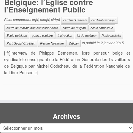
Belgique: l’Eglise contre
l’Enseignement Public
Billet comportant le(s) mot(s) clé(s)
cardinal Daneels
cardinal ratzinger
cours de morale non confessionnelle
cours de religion
école catholique
Ecole publique
guerre scolaire
Instruction
loi de malheur
Pacte scolaire
et publié le
2 janvier 2015
Parti Social Chrétien
Rerum Novarum
Vatican
[:fr]Interview de Philippe Dementen, libre penseur belge et
syndicaliste enseignant de la Fédération Générale des Travailleurs
de Belgique par Michel Godicheau de la Fédération Nationale de
la Libre Pensée.[:]
Archives
Archives