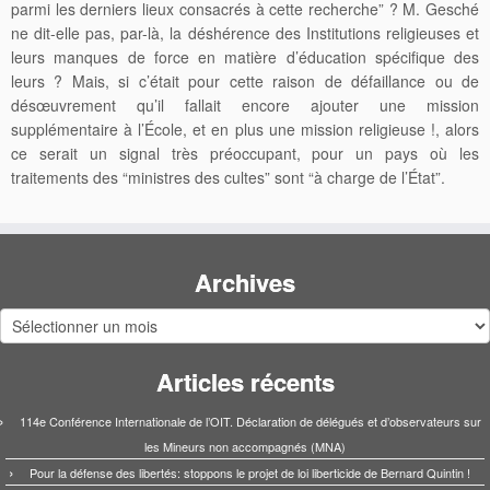
parmi les derniers lieux consacrés à cette recherche” ? M. Gesché
ne dit-elle pas, par-là, la déshérence des Institutions religieuses et
leurs manques de force en matière d’éducation spécifique des
leurs ? Mais, si c’était pour cette raison de défaillance ou de
désœuvrement qu’il fallait encore ajouter une mission
supplémentaire à l’École, et en plus une mission religieuse !, alors
ce serait un signal très préoccupant, pour un pays où les
traitements des “ministres des cultes” sont “à charge de l’État”.
Archives
Archives
Articles récents
114e Conférence Internationale de l’OIT. Déclaration de délégués et d’observateurs sur
les Mineurs non accompagnés (MNA)
Pour la défense des libertés: stoppons le projet de loi liberticide de Bernard Quintin !