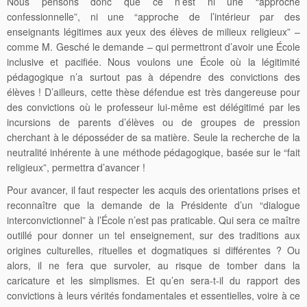
Nous pensons donc que ce n’est ni une “approche
confessionnelle”, ni une “approche de l’intérieur par des
enseignants légitimes aux yeux des élèves de milieux religieux” –
comme M. Gesché le demande – qui permettront d’avoir une École
inclusive et pacifiée. Nous voulons une École où la légitimité
pédagogique n’a surtout pas à dépendre des convictions des
élèves ! D’ailleurs, cette thèse défendue est très dangereuse pour
des convictions où le professeur lui-même est délégitimé par les
incursions de parents d’élèves ou de groupes de pression
cherchant à le déposséder de sa matière. Seule la recherche de la
neutralité inhérente à une méthode pédagogique, basée sur le “fait
religieux”, permettra d’avancer !
Pour avancer, il faut respecter les acquis des orientations prises et
reconnaître que la demande de la Présidente d’un “dialogue
interconvictionnel” à l’École n’est pas praticable. Qui sera ce maître
outillé pour donner un tel enseignement, sur des traditions aux
origines culturelles, rituelles et dogmatiques si différentes ? Ou
alors, il ne fera que survoler, au risque de tomber dans la
caricature et les simplismes. Et qu’en sera-t-il du rapport des
convictions à leurs vérités fondamentales et essentielles, voire à ce