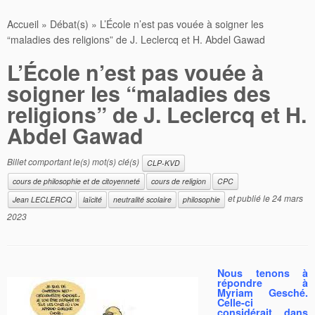
Accueil
»
Débat(s)
»
L’École n’est pas vouée à soigner les
“maladies des religions” de J. Leclercq et H. Abdel Gawad
L’École n’est pas vouée à
soigner les “maladies des
religions” de J. Leclercq et H.
Abdel Gawad
Billet comportant le(s) mot(s) clé(s)
CLP-KVD
cours de philosophie et de citoyenneté
cours de religion
CPC
et publié le
24 mars
Jean LECLERCQ
laïcité
neutralité scolaire
philosophie
2023
Nous tenons à
répondre à
Myriam Gesché.
Celle-ci
considérait dans