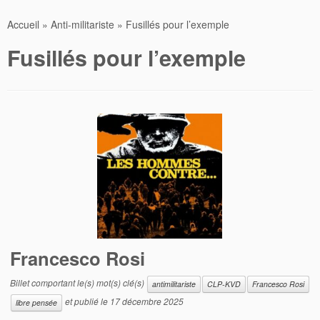
Accueil
»
Anti-militariste
»
Fusillés pour l’exemple
Fusillés pour l’exemple
Francesco Rosi
Billet comportant le(s) mot(s) clé(s)
antimilitariste
CLP-KVD
Francesco Rosi
et publié le
17 décembre 2025
libre pensée