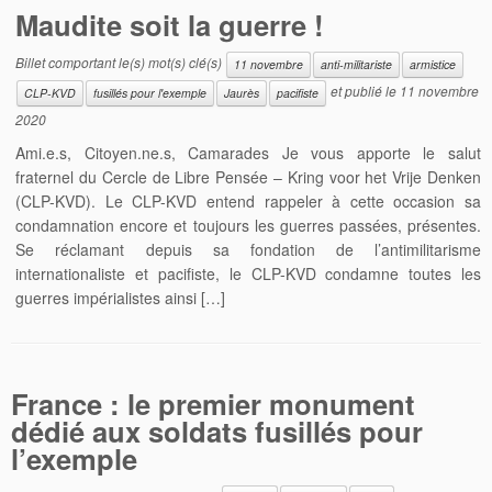
Maudite soit la guerre !
Billet comportant le(s) mot(s) clé(s)
11 novembre
anti-militariste
armistice
et publié le
11 novembre
CLP-KVD
fusillés pour l'exemple
Jaurès
pacifiste
2020
Ami.e.s, Citoyen.ne.s, Camarades Je vous apporte le salut
fraternel du Cercle de Libre Pensée – Kring voor het Vrije Denken
(CLP-KVD). Le CLP-KVD entend rappeler à cette occasion sa
condamnation encore et toujours les guerres passées, présentes.
Se réclamant depuis sa fondation de l’antimilitarisme
internationaliste et pacifiste, le CLP-KVD condamne toutes les
guerres impérialistes ainsi […]
France : le premier monument
dédié aux soldats fusillés pour
l’exemple