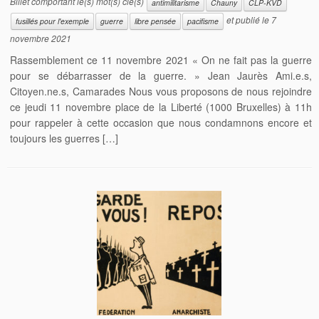
Billet comportant le(s) mot(s) clé(s)
antimilitarisme
Chauny
CLP-KVD
et publié le
7
fusillés pour l'exemple
guerre
libre pensée
pacifisme
novembre 2021
Rassemblement ce 11 novembre 2021 « On ne fait pas la guerre
pour se débarrasser de la guerre. » Jean Jaurès Ami.e.s,
Citoyen.ne.s, Camarades Nous vous proposons de nous rejoindre
ce jeudi 11 novembre place de la Liberté (1000 Bruxelles) à 11h
pour rappeler à cette occasion que nous condamnons encore et
toujours les guerres […]