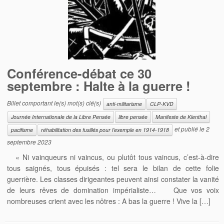
Conférence-débat ce 30
septembre : Halte à la guerre !
Billet comportant le(s) mot(s) clé(s)
anti-militarisme
CLP-KVD
Journée Internationale de la Libre Pensée
libre pensée
Manifeste de Kienthal
et publié le
2
pacifisme
réhabilitation des fusillés pour l’exemple en 1914-1918
septembre 2023
« Ni vainqueurs ni vaincus, ou plutôt tous vaincus, c’est-à-dire
tous saignés, tous épuisés : tel sera le bilan de cette folie
guerrière. Les classes dirigeantes peuvent ainsi constater la vanité
de leurs rêves de domination impérialiste… Que vos voix
nombreuses crient avec les nôtres : A bas la guerre ! Vive la […]