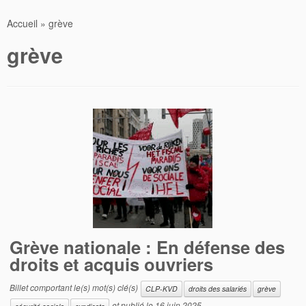
Accueil
»
grève
grève
Grève nationale : En défense des
droits et acquis ouvriers
Billet comportant le(s) mot(s) clé(s)
CLP-KVD
droits des salariés
grève
et publié le
16 juin 2025