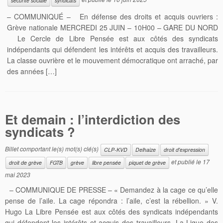
sécurité sociale
syndicats
– COMMUNIQUÉ – En défense des droits et acquis ouvriers :
Grève nationale MERCREDI 25 JUIN – 10H00 – GARE DU NORD
Le Cercle de Libre Pensée est aux côtés des syndicats
indépendants qui défendent les intérêts et acquis des travailleurs.
La classe ouvrière et le mouvement démocratique ont arraché, par
des années […]
Et demain : l’interdiction des
syndicats ?
Billet comportant le(s) mot(s) clé(s)
CLP-KVD
Delhaize
droit d'expression
et publié le
17
droit de grève
FGTB
grève
libre pensée
piquet de grève
mai 2023
– COMMUNIQUE DE PRESSE – « Demandez à la cage ce qu’elle
pense de l’aile. La cage répondra : l’aile, c’est la rébellion. » V.
Hugo La Libre Pensée est aux côtés des syndicats indépendants
qui défendent les intérêts et acquis des travailleurs. La Ligue des