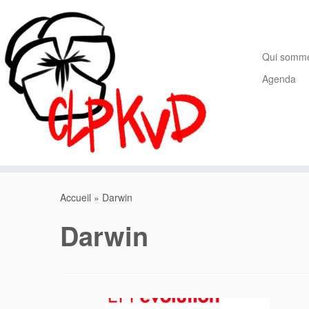
Passer
au
contenu
Qui somm
Agenda
Accueil
»
Darwin
Darwin