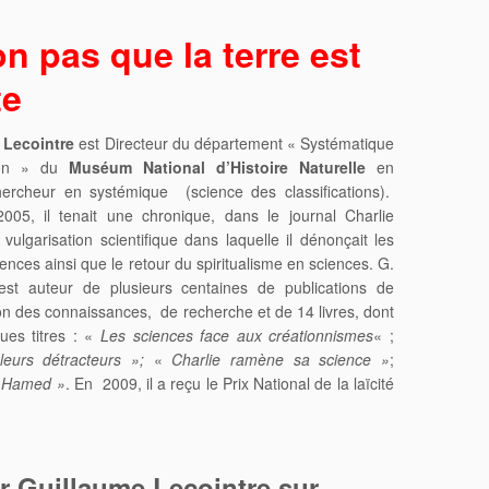
n pas que la terre est
te
 Lecointre
est Directeur du département « Systématique
tion » du
Muséum National d’Histoire Naturelle
en
ercheur en systémique (science des classifications).
005, il tenait une chronique, dans le journal Charlie
vulgarisation scientifique dans laquelle il dénonçait les
nces ainsi que le retour du spiritualisme en sciences. G.
est auteur de plusieurs centaines de publications de
ion des connaissances, de recherche et de 14 livres, dont
ques titres : «
Les sciences face aux créationnismes
« ;
leurs détracteurs »;
«
Charlie ramène sa science »
;
n Hamed »
. En 2009, il a reçu le Prix National de la laïcité
r Guillaume Lecointre sur