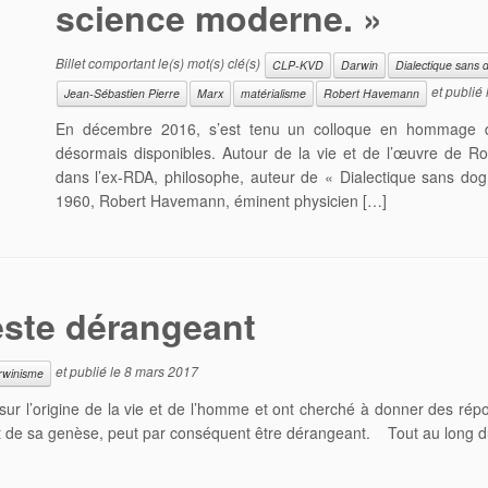
science moderne. »
Billet comportant le(s) mot(s) clé(s)
CLP-KVD
Darwin
Dialectique sans
et publié 
Jean-Sébastien Pierre
Marx
matérialisme
Robert Havemann
En décembre 2016, s’est tenu un colloque en hommage 
désormais disponibles. Autour de la vie et de l’œuvre de 
dans l’ex-RDA, philosophe, auteur de « Dialectique sans d
1960, Robert Havemann, éminent physicien […]
este dérangeant
et publié le
8 mars 2017
rwinisme
ur l’origine de la vie et de l’homme et ont cherché à donner des rép
e et de sa genèse, peut par conséquent être dérangeant. Tout au long 