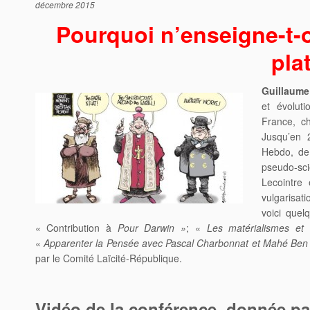
décembre 2015
Pourquoi n’enseigne-t-o
pla
Guillaume
et évolu
France, ch
Jusqu’en 2
Hebdo, de 
pseudo-scie
Lecointre 
vulgarisat
voici quel
« Contribution à
Pour Darwin »
; «
Les matérialismes et 
«
Apparenter la Pensée avec Pascal Charbonnat et Mahé Be
par le Comité Laïcité-République.
Vidéo de la conférence, donnée pa