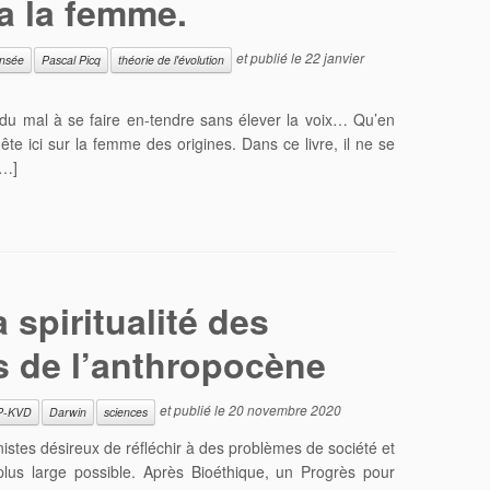
éa la femme.
et publié le
22 janvier
ensée
Pascal Picq
théorie de l'évolution
du mal à se faire en-tendre sans élever la voix… Qu’en
te ici sur la femme des origines. Dans ce livre, il ne se
[…]
 spiritualité des
s de l’anthropocène
et publié le
20 novembre 2020
P-KVD
Darwin
sciences
istes désireux de réfléchir à des problèmes de société et
e plus large possible. Après Bioéthique, un Progrès pour