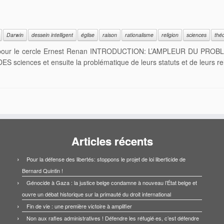
Darwin
dessein intelligent
église
raison
rationalisme
religion
sciences
théo
ur le cercle Ernest Renan INTRODUCTION: L’AMPLEUR DU PROBLÈME S
t DES sciences et ensuite la problématique de leurs statuts et de leurs r
Articles récents
Pour la défense des libertés: stoppons le projet de loi liberticide de
Bernard Quintin !
Génocide à Gaza : la justice belge condamne à nouveau l’État belge et
ouvre un débat historique sur la primauté du droit international
Fin de vie : une première victoire à amplifier
Non aux rafles administratives ! Défendre les réfugié·es, c’est défendre