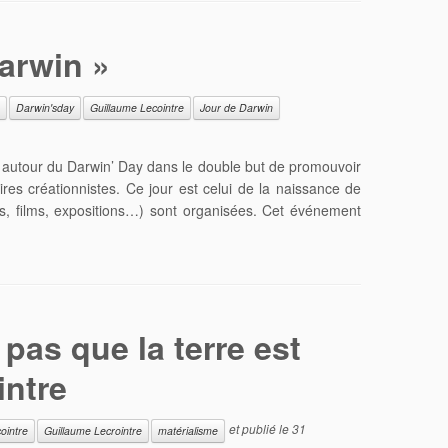
Darwin »
Darwin'sday
Guillaume Lecointre
Jour de Darwin
es autour du Darwin’ Day dans le double but de promouvoir
élires créationnistes. Ce jour est celui de la naissance de
es, films, expositions…) sont organisées. Cet événement
pas que la terre est
intre
et publié le
31
ointre
Guillaume Lecrointre
matérialisme