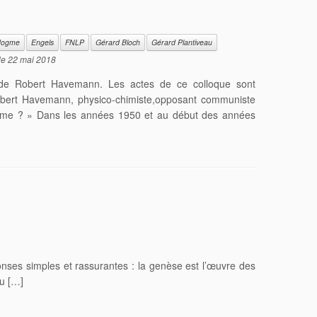
 dogme
Engels
FNLP
Gérard Bloch
Gérard Plantiveau
le
22 mai 2018
de Robert Havemann. Les actes de ce colloque sont
Robert Havemann, physico-chimiste,opposant communiste
ogme ? » Dans les années 1950 et au début des années
onses simples et rassurantes : la genèse est l’œuvre des
du […]