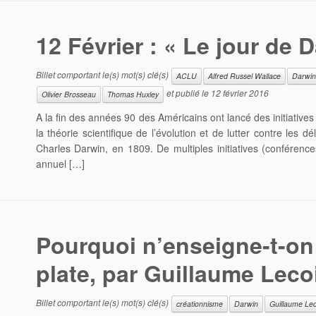
12 Février : « Le jour de 
Billet comportant le(s) mot(s) clé(s)
ACLU
Alfred Russel Wallace
Darwin
et publié le
12 février 2016
Olivier Brosseau
Thomas Huxley
A la fin des années 90 des Américains ont lancé des initiativ
la théorie scientifique de l’évolution et de lutter contre les d
Charles Darwin, en 1809. De multiples initiatives (conférenc
annuel […]
Pourquoi n’enseigne-t-on 
plate, par Guillaume Leco
Billet comportant le(s) mot(s) clé(s)
créationnisme
Darwin
Guillaume Lec