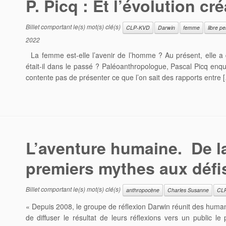
P. Picq : Et l’évolution cr
Billet comportant le(s) mot(s) clé(s)
CLP-KVD
Darwin
femme
libre p
2022
La femme est-elle l’avenir de l’homme ? Au présent, elle a 
était-il dans le passé ? Paléoanthropologue, Pascal Picq enquê
contente pas de présenter ce que l’on sait des rapports entre 
L’aventure humaine. De la
premiers mythes aux défi
Billet comportant le(s) mot(s) clé(s)
anthropocène
Charles Susanne
CL
« Depuis 2008, le groupe de réflexion Darwin réunit des human
de diffuser le résultat de leurs réflexions vers un public l