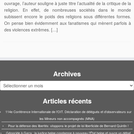
ouvrage, l’auteur souligne à juste titre l’actualité de la critique de la
religion. En effet, de nombreuses sociétés dans le monde
subissent encore le poids des religions sous différentes formes.
On pense bien évidemment aux fanatismes qui mènent parfois à
des violences extrêmes. […]
Archives
Archives
Articles récents
114e Conférence Internationale de l’OIT. Déclaration de délégués et d’observateurs sur
les Mineurs non accompagnés (MNA)
Pour la défense des libertés: stoppons le projet de loi liberticide de Bernard Quintin !
Génocide à Gaza : la justice belge condamne à nouveau l’État belge et ouvre un débat