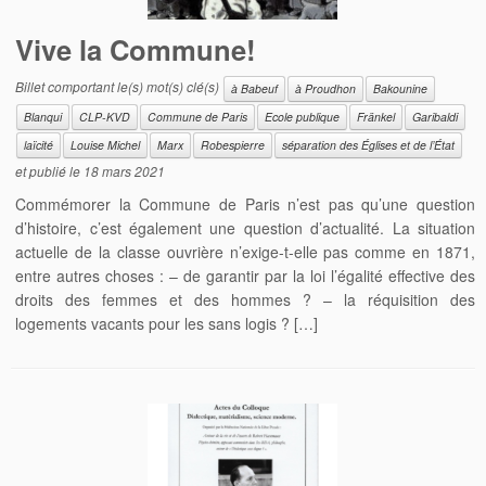
Vive la Commune!
Billet comportant le(s) mot(s) clé(s)
à Babeuf
à Proudhon
Bakounine
Blanqui
CLP-KVD
Commune de Paris
Ecole publique
Fränkel
Garibaldi
laïcité
Louise Michel
Marx
Robespierre
séparation des Églises et de l’État
et publié le
18 mars 2021
Commémorer la Commune de Paris n’est pas qu’une question
d’histoire, c’est également une question d’actualité. La situation
actuelle de la classe ouvrière n’exige-t-elle pas comme en 1871,
entre autres choses : – de garantir par la loi l’égalité effective des
droits des femmes et des hommes ? – la réquisition des
logements vacants pour les sans logis ? […]