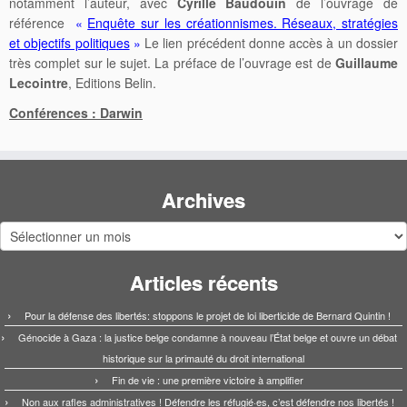
notamment l’auteur, avec
Cyrille Baudouin
de l’ouvrage de
référence
«
Enquête sur les créationnismes. Réseaux, stratégies
et objectifs politiques
»
Le lien précédent donne accès à un dossier
très complet sur le sujet. La préface de l’ouvrage est de
Guillaume
Lecointre
, Editions Belin.
Conférences : Darwin
Archives
Archives
Articles récents
Pour la défense des libertés: stoppons le projet de loi liberticide de Bernard Quintin !
Génocide à Gaza : la justice belge condamne à nouveau l’État belge et ouvre un débat
historique sur la primauté du droit international
Fin de vie : une première victoire à amplifier
Non aux rafles administratives ! Défendre les réfugié·es, c’est défendre nos libertés !