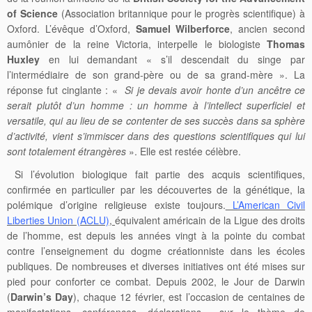
of Science
(Association britannique pour le progrès scientifique) à
Oxford. L’évêque d’Oxford,
Samuel Wilberforce
, ancien second
aumônier de la reine Victoria, interpelle le biologiste
Thomas
Huxley
en lui demandant « s’il descendait du singe par
l’intermédiaire de son grand-père ou de sa grand-mère ». La
réponse fut cinglante : «
Si je devais avoir honte d’un ancêtre ce
serait plutôt d’un homme : un homme à l’intellect superficiel et
versatile, qui au lieu de se contenter de ses succès dans sa sphère
d’activité, vient s’immiscer dans des questions scientifiques qui lui
sont totalement étrangères
». Elle est restée célèbre.
Si l’évolution biologique fait partie des acquis scientifiques,
confirmée en particulier par les découvertes de la génétique, la
polémique d’origine religieuse existe toujours.
L’American Civil
Liberties Union (ACLU)
,
équivalent américain de la Ligue des droits
de l’homme, est depuis les années vingt à la pointe du combat
contre l’enseignement du dogme créationniste dans les écoles
publiques. De nombreuses et diverses initiatives ont été mises sur
pied pour conforter ce combat. Depuis 2002, le Jour de Darwin
(
Darwin’s Day
), chaque 12 février, est l’occasion de centaines de
manifestations, conférences, déclarations… sur le thème de