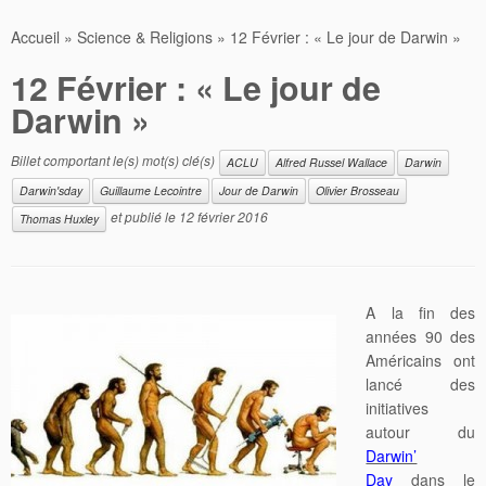
Accueil
»
Science & Religions
»
12 Février : « Le jour de Darwin »
12 Février : « Le jour de
Darwin »
Billet comportant le(s) mot(s) clé(s)
ACLU
Alfred Russel Wallace
Darwin
Darwin'sday
Guillaume Lecointre
Jour de Darwin
Olivier Brosseau
et publié le
12 février 2016
Thomas Huxley
A la fin des
années 90 des
Américains ont
lancé des
initiatives
autour du
Darwin’
Day
dans le