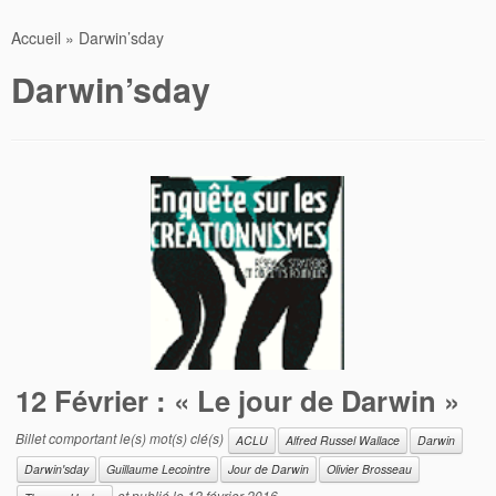
Accueil
»
Darwin’sday
Darwin’sday
12 Février : « Le jour de Darwin »
Billet comportant le(s) mot(s) clé(s)
ACLU
Alfred Russel Wallace
Darwin
Darwin'sday
Guillaume Lecointre
Jour de Darwin
Olivier Brosseau
et publié le
12 février 2016