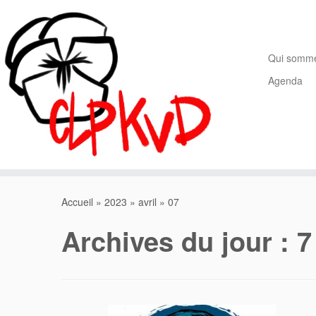
Passer
au
contenu
Qui somm
Agenda
Accueil
»
2023
»
avril
»
07
Archives du jour :
7