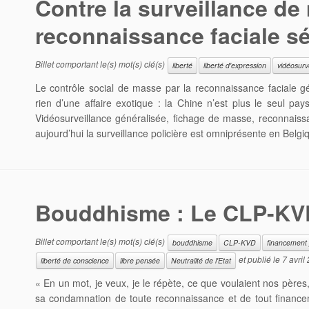
Contre la surveillance de
reconnaissance faciale sé
Billet comportant le(s) mot(s) clé(s)
liberté
liberté d'expression
vidéosurv
Le contrôle social de masse par la reconnaissance faciale g
rien d’une affaire exotique : la Chine n’est plus le seul pa
Vidéosurveillance généralisée, fichage de masse, reconnaiss
aujourd’hui la surveillance policière est omniprésente en Belgi
Bouddhisme : Le CLP-KVD
Billet comportant le(s) mot(s) clé(s)
bouddhisme
CLP-KVD
financement p
et publié le
7 avril
liberté de conscience
libre pensée
Neutralité de l'Etat
« En un mot, je veux, je le répète, ce que voulaient nos pères, 
sa condamnation de toute reconnaissance et de tout financem