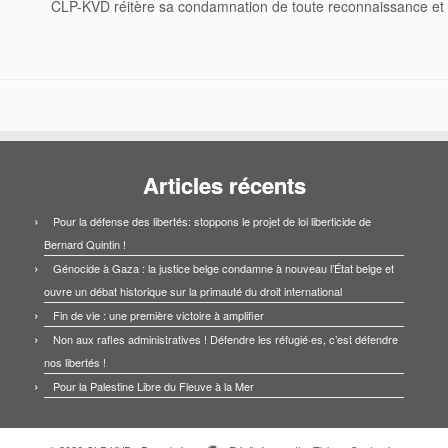
CLP-KVD réitère sa condamnation de toute reconnaissance et de
Articles récents
Pour la défense des libertés: stoppons le projet de loi liberticide de
Bernard Quintin !
Génocide à Gaza : la justice belge condamne à nouveau l’État belge et
ouvre un débat historique sur la primauté du droit international
Fin de vie : une première victoire à amplifier
Non aux rafles administratives ! Défendre les réfugié·es, c’est défendre
nos libertés !
Pour la Palestine Libre du Fleuve à la Mer