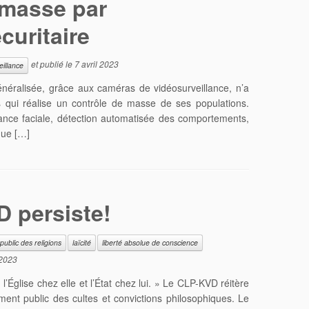
 masse par
curitaire
et publié le
7 avril 2023
eillance
énéralisée, grâce aux caméras de vidéosurveillance, n’a
ys qui réalise un contrôle de masse de ses populations.
ance faciale, détection automatisée des comportements,
que […]
 persiste!
ublic des religions
laïcité
liberté absolue de conscience
 2023
l’Église chez elle et l’État chez lui. » Le CLP-KVD réitère
ent public des cultes et convictions philosophiques. Le