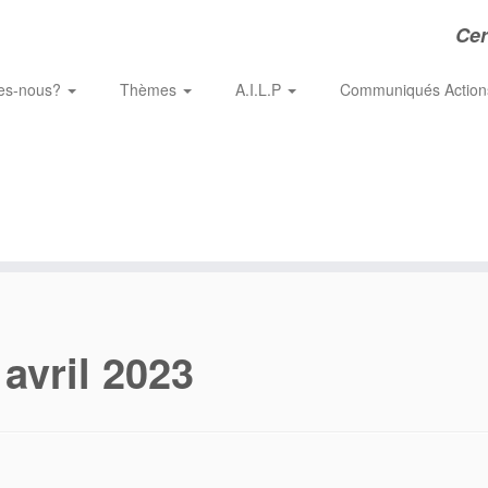
Cer
es-nous?
Thèmes
A.I.L.P
Communiqués Actio
 avril 2023