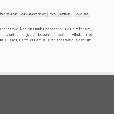
Jean Bricmont
Jean-Maurice Rosier
Marx
Nietzche
Pierre Gillis
 condamné à se dissimuler pendant plus d’un millénaire,
l devient un enjeu philosophique majeur. Athéisme et
 Russell, Sartre et Camus. Il fait apparaître la diversité