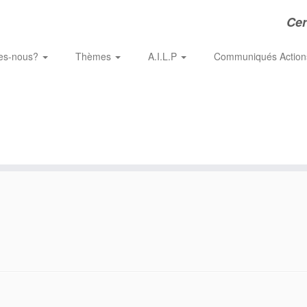
Cer
es-nous?
Thèmes
A.I.L.P
Communiqués Actio