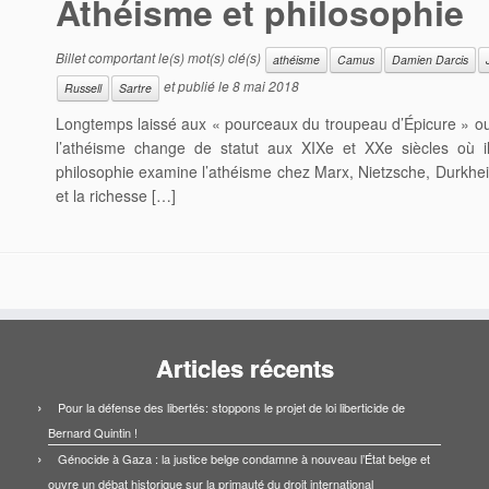
Athéisme et philosophie
Billet comportant le(s) mot(s) clé(s)
athéisme
Camus
Damien Darcis
et publié le
8 mai 2018
Russell
Sartre
Longtemps laissé aux « pourceaux du troupeau d’Épicure » ou
l’athéisme change de statut aux XIXe et XXe siècles où i
philosophie examine l’athéisme chez Marx, Nietzsche, Durkheim,
et la richesse […]
Articles récents
Pour la défense des libertés: stoppons le projet de loi liberticide de
Bernard Quintin !
Génocide à Gaza : la justice belge condamne à nouveau l’État belge et
ouvre un débat historique sur la primauté du droit international