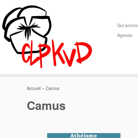
Passer
au
contenu
Qui somm
Agenda
Accueil
»
Camus
Camus