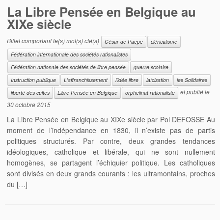
La Libre Pensée en Belgique au
XIXe siècle
Billet comportant le(s) mot(s) clé(s)
César de Paepe
cléricalisme
Fédération internationale des sociétés rationalistes
Fédération nationale des sociétés de libre pensée
guerre scolaire
Instruction publique
L'affranchissement
l'idée libre
laïcisation
les Solidaires
et publié le
liberté des cultes
Libre Pensée en Belgique
orphelinat rationaliste
30 octobre 2015
La Libre Pensée en Belgique au XIXe siècle par Pol DEFOSSE Au
moment de l’indépendance en 1830, il n’existe pas de partis
politiques structurés. Par contre, deux grandes tendances
idéologiques, catholique et libérale, qui ne sont nullement
homogènes, se partagent l’échiquier politique. Les catholiques
sont divisés en deux grands courants : les ultramontains, proches
du […]