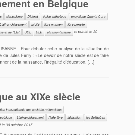
gnement en Belgique
es
cléricalisme
Diderot
église catholique
encyclique Quanta Cura
L'affranchissement
laïcité
libre examen
libre pensée
et publié le
30
se et de l'Etat
UCL
ULB
ultramontanisme
SUSANNE Pour débuter cette analyse de la situation de
 de Jules Ferry : «Le devoir de notre siècle est de faire
ennent de la naissance, l’inégalité d’éducation. […]
ue au XIXe siècle
ion internationale des sociétés rationalistes
 publique
L'affranchissement
l'idée libre
laïcisation
les Solidaires
é le
30 octobre 2015
 Au moment de l’indépendance en 1830, il n’existe pas