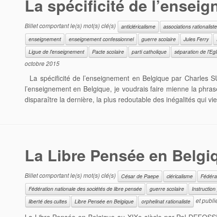
La spécificité de l’ensei
Billet comportant le(s) mot(s) clé(s)
anticléricalisme
associations rationalist
enseignement
enseignement confessionnel
guerre scolaire
Jules Ferry
Ligue de l'enseignement
Pacte scolaire
parti catholique
séparation de l'Egli
octobre 2015
La spécificité de l’enseignement en Belgique par Charles 
l’enseignement en Belgique, je voudrais faire mienne la phrase
disparaître la dernière, la plus redoutable des inégalités qui vi
La Libre Pensée en Belgiq
Billet comportant le(s) mot(s) clé(s)
César de Paepe
cléricalisme
Fédérat
Fédération nationale des sociétés de libre pensée
guerre scolaire
Instruction
et publi
liberté des cultes
Libre Pensée en Belgique
orphelinat rationaliste
La Libre Pensée en Belgique au XIXe siècle par Pol DEFOSSE