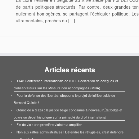
de partis politiques structurés. Par contre, deux grandes ten
nullement homogènes, se partagent l’échiquier politique. Les
ultramontains, proches du […]
Articles récents
114e Conférence Internationale de l’OIT. Déclaration de délégués et
d’observateurs sur les Mineurs non accompagnés (MNA)
Pour la défense des libertés: stoppons le projet de loi liberticide de
Bernard Quintin !
Génocide à Gaza : la justice belge condamne à nouveau l’État belge et
ouvre un débat historique sur la primauté du droit international
Fin de vie : une première victoire à amplifier
Non aux rafles administratives ! Défendre les réfugié·es, c’est défendre
nos libertés !