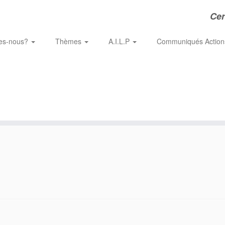
Cer
es-nous?
Thèmes
A.I.L.P
Communiqués Actio