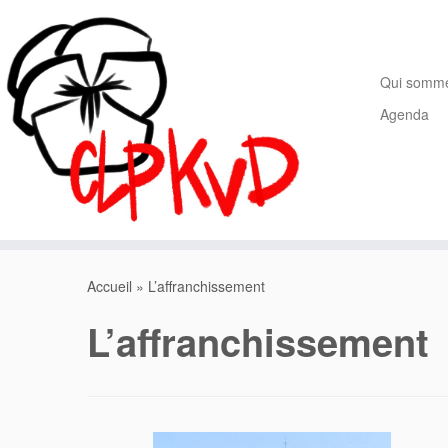
Passer
au
contenu
Qui somm
Agenda
Accueil
»
L’affranchissement
L’affranchissement