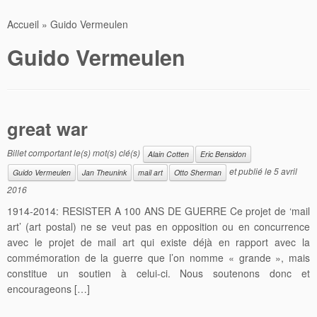
Accueil
»
Guido Vermeulen
Guido Vermeulen
great war
Billet comportant le(s) mot(s) clé(s)
Alain Cotten
Eric Bensidon
et publié le
5 avril
Guido Vermeulen
Jan Theunink
mail art
Otto Sherman
2016
1914-2014: RESISTER A 100 ANS DE GUERRE Ce projet de ‘mail
art’ (art postal) ne se veut pas en opposition ou en concurrence
avec le projet de mail art qui existe déjà en rapport avec la
commémoration de la guerre que l’on nomme « grande », mais
constitue un soutien à celui-ci. Nous soutenons donc et
encourageons […]