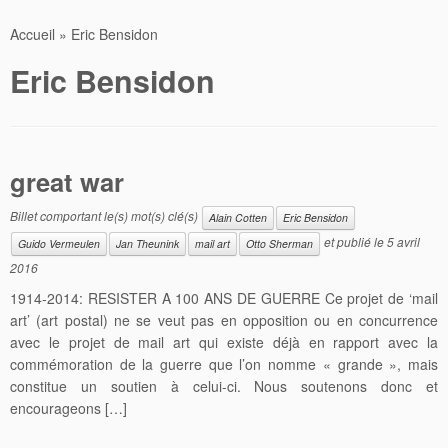
Accueil
»
Eric Bensidon
Eric Bensidon
great war
Billet comportant le(s) mot(s) clé(s)
Alain Cotten
Eric Bensidon
et publié le
5 avril
Guido Vermeulen
Jan Theunink
mail art
Otto Sherman
2016
1914-2014: RESISTER A 100 ANS DE GUERRE Ce projet de ‘mail
art’ (art postal) ne se veut pas en opposition ou en concurrence
avec le projet de mail art qui existe déjà en rapport avec la
commémoration de la guerre que l’on nomme « grande », mais
constitue un soutien à celui-ci. Nous soutenons donc et
encourageons […]