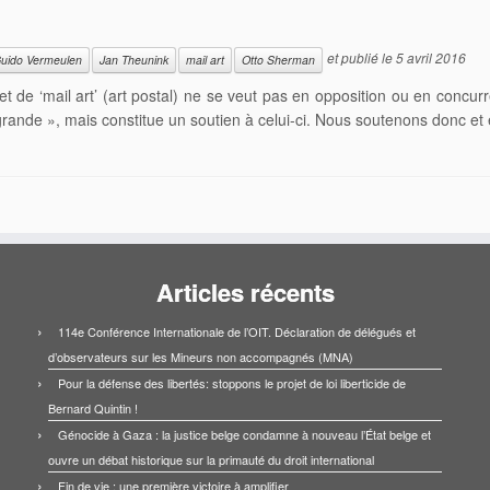
et publié le
5 avril 2016
uido Vermeulen
Jan Theunink
mail art
Otto Sherman
mail art’ (art postal) ne se veut pas en opposition ou en concurrenc
ande », mais constitue un soutien à celui-ci. Nous soutenons donc e
Articles récents
114e Conférence Internationale de l’OIT. Déclaration de délégués et
d’observateurs sur les Mineurs non accompagnés (MNA)
Pour la défense des libertés: stoppons le projet de loi liberticide de
Bernard Quintin !
Génocide à Gaza : la justice belge condamne à nouveau l’État belge et
ouvre un débat historique sur la primauté du droit international
Fin de vie : une première victoire à amplifier