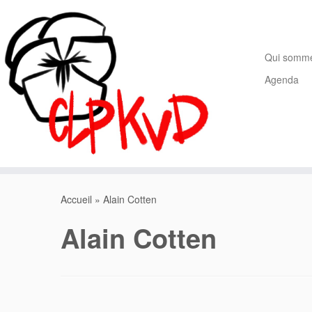
Passer
au
contenu
Qui somm
Agenda
Accueil
»
Alain Cotten
Alain Cotten