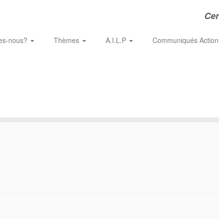
Cer
es-nous?
Thèmes
A.I.L.P
Communiqués Actio