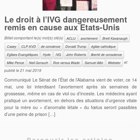
Le droit à l’IVG dangereusement
remis en cause aux Etats-Unis
Billet comportant le(s) mot(s) clé(s)
ACLU
avortement
Brett Kavanaugh
Casey
CLP-KVD
de concience
Donald Trump
église catholique
Eglises Evangéliques
Hyde
IVG
John Roberts
liberté de conscience
et
Mike Pence
Neil Gorsuch
Roe versus Wade
Samuel Alito
Webster
publié le
21 mai 2019
Communiqué Le Sénat de l’État de l’Alabama vient de voter, ce 14
mai, une loi interdisant l’avortement après six semaines de
grossesse, même en cas de viol ou d’inceste. Les médecins ayant
pratiqué un avortement, en dehors des situations d’urgence vitale
pour la mère ou « d’anomalie létale » du fœtus seront passibles
d’une peine de prison […]
Parcourir les articles