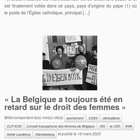
est finalement votée dans ce pays, pays d’origine du pape (1) où
le poids de l’Église catholique, principal […]
« La Belgique a toujours été en
retard sur le droit des femmes »
Billet comportant le(s) mot(s) clé(s)
avortement
CD&V
cléricalisme
CLP-KVD
Conseil francophone des femmes de Belgique
IVG
le CDh
NVA
et publié le
18 mars 2020
Sylvie Lausberg
Vlamsbelang