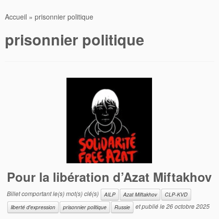
Accueil
»
prisonnier politique
prisonnier politique
Pour la libération d’Azat Miftakhov
Billet comportant le(s) mot(s) clé(s)
AILP
Azat Miftakhov
CLP-KVD
et publié le
26 octobre 2025
liberté d'expression
prisonnier politique
Russie