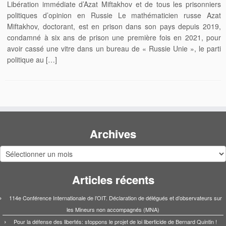
Libération immédiate d’Azat Miftakhov et de tous les prisonniers
politiques d’opinion en Russie Le mathématicien russe Azat
Miftakhov, doctorant, est en prison dans son pays depuis 2019,
condamné à six ans de prison une première fois en 2021, pour
avoir cassé une vitre dans un bureau de « Russie Unie », le parti
politique au […]
Archives
Archives
Articles récents
114e Conférence Internationale de l’OIT. Déclaration de délégués et d’observateurs sur
les Mineurs non accompagnés (MNA)
Pour la défense des libertés: stoppons le projet de loi liberticide de Bernard Quintin !