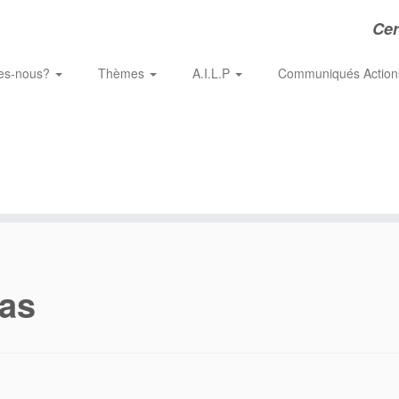
Cer
es-nous?
Thèmes
A.I.L.P
Communiqués Actio
as