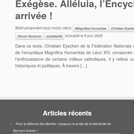
Exégèse. Alléluia, l’Encyc
arrivée !
Billet comportant le(s) mot(s) clé(s)
#Magnifica Humanitas
Christian Eysch
et publié le
9 juin 2026
Rerum Novarum
subsidiarité
Dans ce texte, Christian Eyschen de la Fédération Nationale
de l’encyclique Magnifica Humanitas de Léon XIV, consacrée à l’
l’enthousiasme de certains milieux catholiques, il y relève 
historiques et politiques. À travers […]
Articles récents
Pour la défense des libertés: stoppons le projet de loi liberticide de
Bernard Quintin !