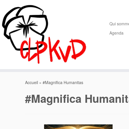
Passer
au
contenu
Qui somm
Agenda
Accueil
»
#Magnifica Humanitas
#Magnifica Humanit