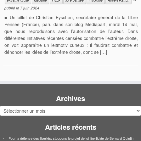
extrême-droite
fascisme
FNLP
libre pensée
macronie
Robert Paxton
publié le
7 juin 2024
■ Un billet de Christian Eyschen, secrétaire général de la Libre
Pensée (France), paru dans son blog Mediapart, mardi 14 mai,
que nous reproduisons avec l’autorisation de l’auteur. Dans
différentes initiatives récentes censées combattre l’extrême droite,
on voit apparaître un leitmotiv curieux : il faudrait combattre et
dénoncer les idées de l’extrême droite, donc se […]
Archives
Archives
Articles récents
Pour la défense des libertés: stoppons le projet de loi liberticide de Bernard Quintin !