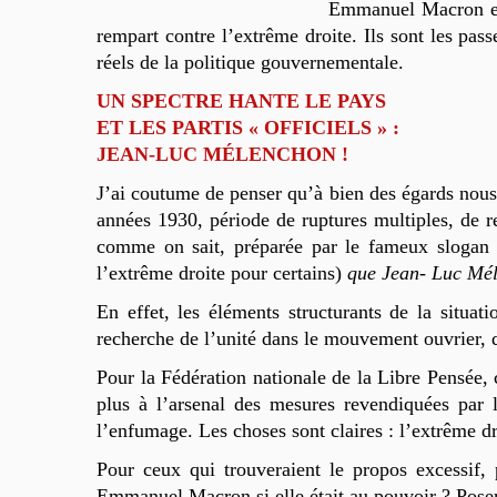
Emmanuel Macron et à
rempart contre l’extrême droite. Ils sont les pass
réels de la politique gouvernementale.
UN SPECTRE HANTE LE PAYS
ET LES PARTIS « OFFICIELS » :
JEAN-LUC MÉLENCHON !
J’ai coutume de penser qu’à bien des égards nous
années 1930, période de ruptures multiples, de r
comme on sait, préparée par le fameux slogan
l’extrême droite pour certains)
que Jean- Luc Mé
En effet, les éléments structurants de la situat
recherche de l’unité dans le mouvement ouvrier, d
Pour la Fédération nationale de la Libre Pensée,
plus à l’arsenal des mesures revendiquées par l
l’enfumage. Les choses sont claires : l’extrême dr
Pour ceux qui trouveraient le propos excessif,
Emmanuel Macron si elle était au pouvoir ? Poser 