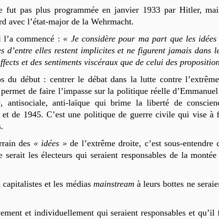
 fut pas plus programmée en janvier 1933 par Hitler, mais
rd avec l’état-major de la Wehrmacht.
l l’a commencé :
« Je considère pour ma part que les idées q
s d’entre elles restent implicites et ne figurent jamais dans 
fects et des sentiments viscéraux que de celui des propositio
du début : centrer le débat dans la lutte contre l’extrême 
 permet de faire l’impasse sur la politique réelle d’Emmanue
e, antisociale, anti-laïque qui brime la liberté de conscien
 et de 1945. C’est une politique de guerre civile qui vise à f
.
errain des
« idées »
de l’extrême droite, c’est sous-entendre
 serait les électeurs qui seraient responsables de la montée
capitalistes et les médias
mainstream
à leurs bottes ne serai
vement et individuellement qui seraient responsables et qu’il