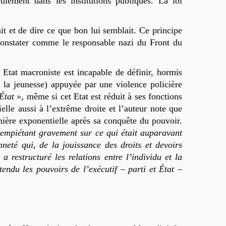
eulement dans les institutions publiques. La loi
ait et de dire ce que bon lui semblait. Ce principe
 constater comme le responsable nazi du Front du
Etat macroniste est incapable de définir, hormis
e la jeunesse) appuyée par une violence policière
’État »,
même si cet Etat est réduit à ses fonctions
elle aussi à l’extrême droite et l’auteur note que
nière exponentielle après sa conquête du pouvoir.
, empiétan
t
gravement sur ce qui était auparavant
neté qui, de la jouissance des droits et devoirs
 restructuré les relations entre l’individu et la
tendu les pouvoirs de l’exécutif – parti et État –