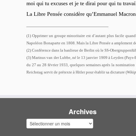
moi qui tu excuses et je te dirai pour qui tu travai
La Libre Pensée considère qu’Emmanuel Macron et 
______________________________
(1) Opprimer un groupe minoritaire est d’autant plus facile quand 
Napoléon Bonaparte en 1808. Mais la Libre Pensée a amplement dém
(2) Conférence dans la banlieue de Berlin où le SS-Obergruppenfüh
(3) Marinus van der Lubbe, né le 13 janvier 1909 à Leyden (Pays-Ba
du 27 au 28 février 1933, quelques semaines après la nomination d
Reichstag servit de prétexte à Hitler pour établir sa dictature (
Wiki
Archives
Archives