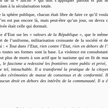
ion de la
« laïcité »
qui doit s’appliquer partout et pas s
slam à la sécularisation totale.
 la sphère publique, chacun était libre de faire ce qu’il voul
’en est pas encore là, mais peut-être qu’un jour, on devra
ivée était celle qui dormait.
ie d’Etat sur les
« valeurs de la République »,
que le même 
 de l’uniforme, militarisation croissante de la société et d
ni : «
Tout dans l’Etat, rien contre l’Etat, rien en dehors de l
s toutes ses formes sont la base. La violence est consubstanti
eut plus de morts à son actif que le nazisme qui en fit de ma
 le fascisme a redessiné les frontières entre public et privé
tel, intouchable. Il a transformé la pratique de la citoyen
à des cérémonies de masse de consensus et de conformité. Il a
 aucun droit en dehors des intérêts de la communauté. Il a é