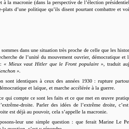
 la macronie (dans la perspective de l’élection présidentie
e-plats d’une politique qu’ils disent pourtant combattre et vo
 sommes dans une situation très proche de celle que les histo
echerche de l’unité du mouvement ouvrier, démocratique et l
 :
« Mieux vaut Hitler que le Front populaire »,
traduit au
lenchon ».
ion sont identiques à ceux des années 1930 : rupture partou
émocratique et laïque, et marche accélérée à la guerre.
 ce qui compte ce sont les faits et ce que met en œuvre pra
’extrême-droite. Parler des idées de l’extrême droite, c’est
oite est déjà au pouvoir, cela s’appelle la macronie.
 posons-leur une simple question : que ferait Marine Le P
la question, c’est y répondre.