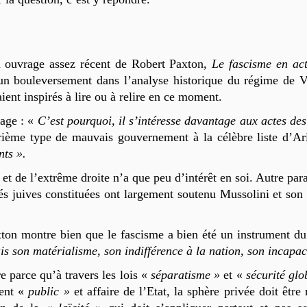
n ouvrage assez récent de Robert Paxton,
Le fascisme en ac
 un bouleversement dans l’analyse historique du régime de V
aient inspirés à lire ou à relire en ce moment.
rage : «
C’est pourquoi, il s’intéresse davantage aux actes des
trième type de mauvais gouvernement à la célèbre liste d’Aris
ts ».
et de l’extrême droite n’a que peu d’intérêt en soi. Autre para
rités juives constituées ont largement soutenu Mussolini et s
ton montre bien que le fascisme a bien été un instrument du
is son matérialisme, son indifférence à la nation, son incapac
e parce qu’à travers les lois «
séparatism
e »
et «
sécurité glo
ient «
public »
et affaire de l’Etat, la sphère privée doit êtr