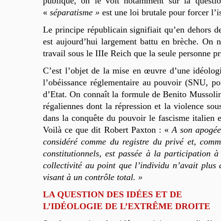
publique, on le voit notamment sur la quest
«
séparatisme »
est une loi brutale pour forcer l’i
Le principe républicain signifiait qu’en dehors de
est aujourd’hui largement battu en brèche. On n
travail sous le IIIe Reich que la seule personne pr
C’est l’objet de la mise en œuvre d’une idéolog
l’obéissance réglementaire au pouvoir (SNU, port
d’Etat. On connaît la formule de Benito Mussoli
régaliennes dont la répression et la violence sou
dans la conquête du pouvoir le fascisme italien 
Voilà ce que dit Robert Paxton : «
A son apogée,
considéré comme du registre du privé et, comme 
constitutionnels, est passée à la participation 
collectivité au point que l’individu n’avait plus
visant à un contrôle total. »
LA QUESTION DES IDÉES ET DE
L’IDÉOLOGIE DE L’EXTRÊME DROITE