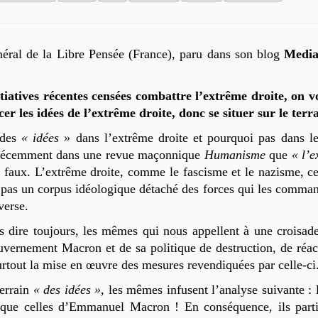
énéral de la Libre Pensée (France), paru dans son blog
Media
tiatives récentes censées combattre l’extrême droite, on vo
r les idées de l’extrême droite, donc se situer sur le terr
 des
« idées »
dans l’extrême droite et pourquoi pas dans le
 récemment dans une revue maçonnique
Humanisme
que
« l’e
re faux. L’extrême droite, comme le fascisme et le nazisme, c
 pas un corpus idéologique détaché des forces qui les commanden
verse.
 dire toujours, les mêmes qui nous appellent à une croisade
uvernement Macron et de sa politique de destruction, de réac
surtout la mise en œuvre des mesures revendiquées par celle-ci
terrain
« des idées »,
les mêmes infusent l’analyse suivante :
ue celles d’Emmanuel Macron ! En conséquence, ils partici