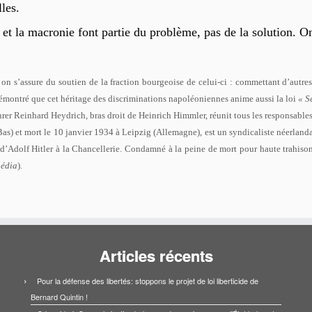
lles.
la macronie font partie du problème, pas de la solution. On
on s’assure du soutien de la fraction bourgeoise de celui-ci : commettant d’autres 
ontré que cet héritage des discriminations napoléoniennes anime aussi la loi
« S
rer Reinhard Heydrich, bras droit de Heinrich Himmler, réunit tous les responsable
s) et mort le 10 janvier 1934 à Leipzig (Allemagne), est un syndicaliste néerlanda
’Adolf Hitler à la Chancellerie. Condamné à la peine de mort pour haute trahison,
pédia
).
Articles récents
Pour la défense des libertés: stoppons le projet de loi liberticide de
Bernard Quintin !