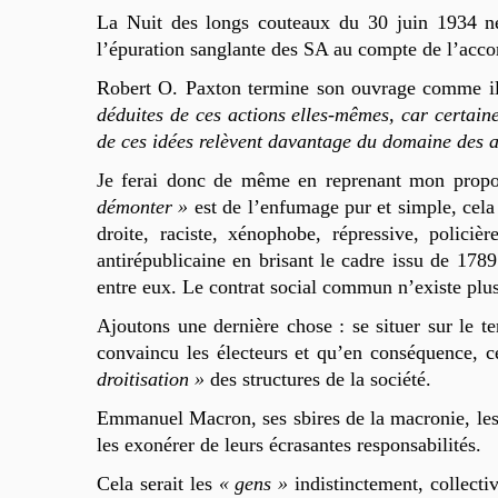
La Nuit des longs couteaux du 30 juin 1934 ne
l’épuration sanglante des SA au compte de l’acco
Robert O. Paxton termine son ouvrage comme i
déduites de ces actions elles-mêmes, car certaine
de ces idées relèvent davantage du domaine des af
Je ferai donc de même en reprenant mon propos 
démonter »
est de l’enfumage pur et simple, cela
droite, raciste, xénophobe, répressive, policièr
antirépublicaine en brisant le cadre issu de 1789
entre eux. Le contrat social commun n’existe plus
Ajoutons une dernière chose : se situer sur le t
convaincu les électeurs et qu’en conséquence, ce
droitisation »
des structures de la société.
Emmanuel Macron, ses sbires de la macronie, les 
les exonérer de leurs écrasantes responsabilités.
Cela serait les
« gens »
indistinctement, collecti