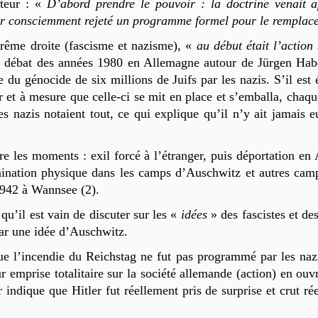
uteur : «
D’abord prendre le pouvoir : la doctrine venait 
r consciemment rejeté un programme formel pour le remplacer p
trême droite (fascisme et nazisme), «
au début était l’action
le débat des années 1980 en Allemagne autour de Jürgen Ha
 du génocide de six millions de Juifs par les nazis. S’il est év
 et à mesure que celle-ci se mit en place et s’emballa, chaqu
s nazis notaient tout, ce qui explique qu’il n’y ait jamais eu
ntre les moments : exil forcé à l’étranger, puis déportation 
mination physique dans les camps d’Auschwitz et autres cam
 1942 à Wannsee (2).
qu’il est vain de discuter sur les «
idées
» des fascistes et des
ar une idée d’Auschwitz.
 l’incendie du Reichstag ne fut pas programmé par les nazis (
ur emprise totalitaire sur la société allemande (action) en o
ur indique que Hitler fut réellement pris de surprise et crut 