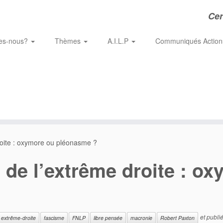
Cer
es-nous?
Thèmes
A.I.L.P
Communiqués Actio
roite : oxymore ou pléonasme ?
 de l’extrême droite : 
et publi
extrême-droite
fascisme
FNLP
libre pensée
macronie
Robert Paxton