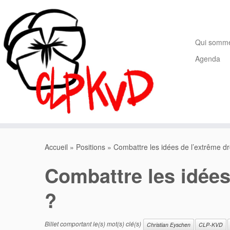
Passer
au
contenu
Qui somm
Agenda
Accueil
»
Positions
»
Combattre les idées de l’extrême d
Combattre les idées
?
Billet comportant le(s) mot(s) clé(s)
Christian Eyschen
CLP-KVD