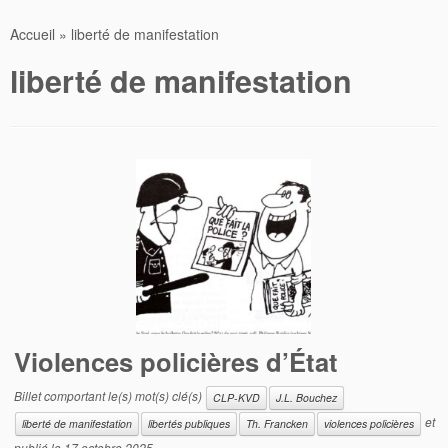
Accueil
»
liberté de manifestation
liberté de manifestation
Violences policières d’État
Billet comportant le(s) mot(s) clé(s)
CLP-KVD
J.L. Bouchez
et
liberté de manifestation
libertés publiques
Th. Francken
violences policières
publié le
17 octobre 2025