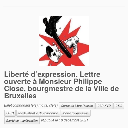
Liberté d’expression. Lettre
ouverte à Monsieur Philippe
Close, bourgmestre de la Ville de
Bruxelles
Billet comportant le(s) mot(s) clé(s)
Cercle de Libre Pensée
CLP-KVD
CSC
FGTB
liberté absolue de conscience
liberté d'expression
et publié le
10 décembre 2021
liberté de manifestation