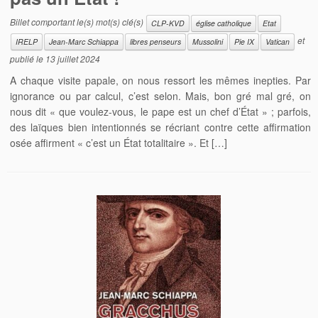
Billet comportant le(s) mot(s) clé(s)
CLP-KVD
église catholique
Etat
et
IRELP
Jean-Marc Schiappa
libres penseurs
Mussolini
Pie IX
Vatican
publié le
13 juillet 2024
A chaque visite papale, on nous ressort les mêmes inepties. Par
ignorance ou par calcul, c’est selon. Mais, bon gré mal gré, on
nous dit « que voulez-vous, le pape est un chef d’État » ; parfois,
des laïques bien intentionnés se récriant contre cette affirmation
osée affirment « c’est un État totalitaire ». Et […]