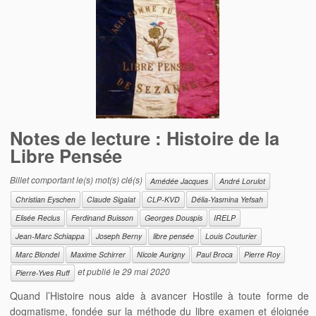
Notes de lecture : Histoire de la
Libre Pensée
Billet comportant le(s) mot(s) clé(s)
Amédée Jacques
André Lorulot
Christian Eyschen
Claude Sigalat
CLP-KVD
Délia-Yasmina Yefsah
Elisée Reclus
Ferdinand Buisson
Georges Douspis
IRELP
Jean-Marc Schiappa
Joseph Berny
libre pensée
Louis Couturier
Marc Blondel
Maxime Schirrer
Nicole Aurigny
Paul Broca
Pierre Roy
et publié le
29 mai 2020
Pierre-Yves Ruff
Quand l’Histoire nous aide à avancer Hostile à toute forme de
dogmatisme, fondée sur la méthode du libre examen et éloignée