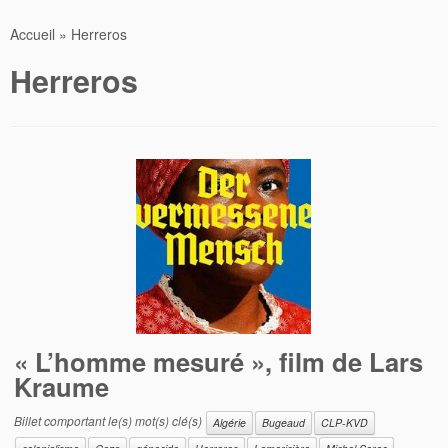
Accueil
»
Herreros
Herreros
« L’homme mesuré », film de Lars
Kraume
Billet comportant le(s) mot(s) clé(s)
Algérie
Bugeaud
CLP-KVD