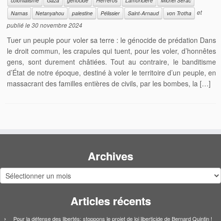
colonialisme
Gaza
génocide
Herreros
Lamoricière
Michel Serac
et
Namas
Netanyahou
palestine
Pélissier
Saint-Arnaud
von Trotha
publié le
30 novembre 2024
Tuer un peuple pour voler sa terre : le génocide de prédation Dans
le droit commun, les crapules qui tuent, pour les voler, d’honnêtes
gens, sont durement châtiées. Tout au contraire, le banditisme
d’État de notre époque, destiné à voler le territoire d’un peuple, en
massacrant des familles entières de civils, par les bombes, la […]
Archives
Archives
Articles récents
Pour la défense des libertés: stoppons le projet de loi liberticide de Bernard Quintin !