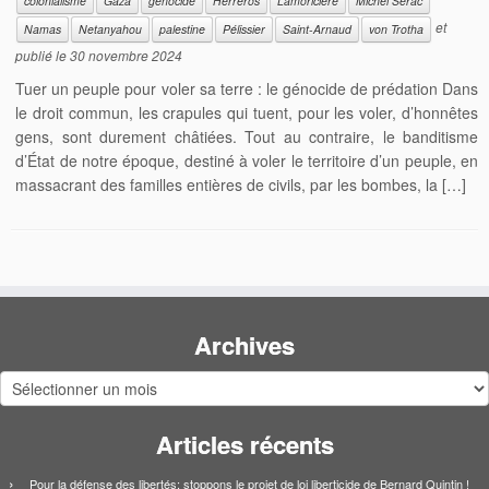
colonialisme
Gaza
génocide
Herreros
Lamoricière
Michel Serac
et
Namas
Netanyahou
palestine
Pélissier
Saint-Arnaud
von Trotha
publié le
30 novembre 2024
Tuer un peuple pour voler sa terre : le génocide de prédation Dans
le droit commun, les crapules qui tuent, pour les voler, d’honnêtes
gens, sont durement châtiées. Tout au contraire, le banditisme
d’État de notre époque, destiné à voler le territoire d’un peuple, en
massacrant des familles entières de civils, par les bombes, la […]
Archives
Archives
Articles récents
Pour la défense des libertés: stoppons le projet de loi liberticide de Bernard Quintin !