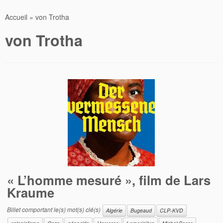
Accueil
»
von Trotha
von Trotha
« L’homme mesuré », film de Lars
Kraume
Billet comportant le(s) mot(s) clé(s)
Algérie
Bugeaud
CLP-KVD