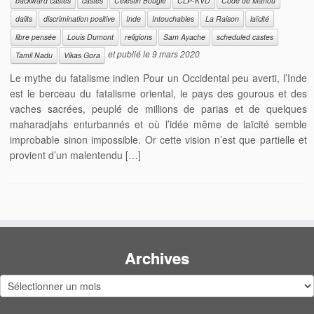
backward castes
castes
Célestin Bougie
CLP-KVD
Code de Manou
dalits
discrimination positive
Inde
Intouchables
La Raison
laïcité
libre pensée
Louis Dumont
religions
Sam Ayache
scheduled castes
et publié le
9 mars 2020
Tamil Nadu
Vikas Gora
Le mythe du fatalisme indien Pour un Occidental peu averti, l’Inde
est le berceau du fatalisme oriental, le pays des gourous et des
vaches sacrées, peuplé de millions de parias et de quelques
maharadjahs enturbannés et où l’idée même de laïcité semble
improbable sinon impossible. Or cette vision n’est que partielle et
provient d’un malentendu […]
Archives
Archives