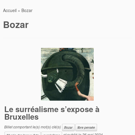
Accueil
»
Bozar
Bozar
Le surréalisme s’expose à
Bruxelles
Billet comportant le(s) mot(s) clé(s)
Bozar
libre pensée
et publié le
26 mai 2024