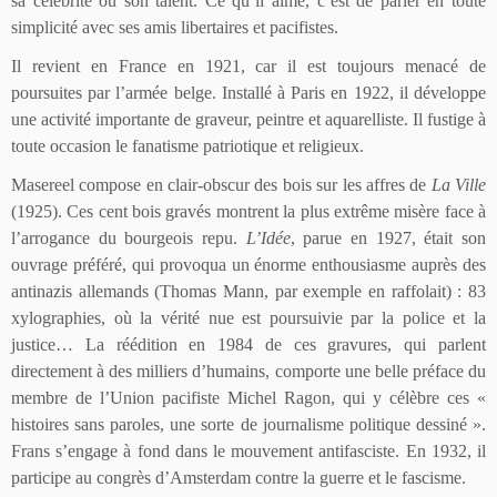
sa célébrité ou son talent. Ce qu’il aime, c’est de parler en toute
simplicité avec ses amis libertaires et pacifistes.
Il revient en France en 1921, car il est toujours menacé de
poursuites par l’armée belge. Installé à Paris en 1922, il développe
une activité importante de graveur, peintre et aquarelliste. Il fustige à
toute occasion le fanatisme patriotique et religieux.
Masereel compose en clair-obscur des bois sur les affres de
La Ville
(1925). Ces cent bois gravés montrent la plus extrême misère face à
l’arrogance du bourgeois repu.
L’Idée
, parue en 1927, était son
ouvrage préféré, qui provoqua un énorme enthousiasme auprès des
antinazis allemands (Thomas Mann, par exemple en raffolait) : 83
xylographies, où la vérité nue est poursuivie par la police et la
justice… La réédition en 1984 de ces gravures, qui parlent
directement à des milliers d’humains, comporte une belle préface du
membre de l’Union pacifiste Michel Ragon, qui y célèbre ces «
histoires sans paroles, une sorte de journalisme politique dessiné ».
Frans s’engage à fond dans le mouvement antifasciste. En 1932, il
participe au congrès d’Amsterdam contre la guerre et le fascisme.