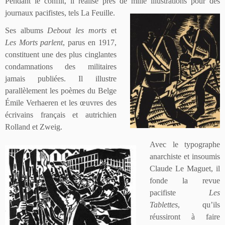
Pendant le conflit, il réalise près de mille illustrations pour des
journaux pacifistes, tels La Feuille.
Ses albums
Debout les morts
et
Les Morts parlent
, parus en 1917,
constituent une des plus cinglantes
condamnations des militaires
jamais publiées. Il illustre
parallèlement les poèmes du Belge
Émile Verhaeren et les œuvres des
écrivains français et autrichien
Rolland et Zweig.
Avec le typographe
anarchiste et insoumis
Claude Le Maguet, il
fonde la revue
pacifiste
Les
Tablettes
, qu’ils
réussiront à faire