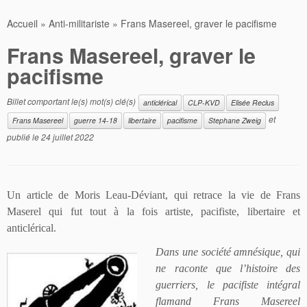
Accueil
»
Anti-militariste
»
Frans Masereel, graver le pacifisme
Frans Masereel, graver le
pacifisme
Billet comportant le(s) mot(s) clé(s)
anticlérical
CLP-KVD
Elisée Reclus
et
Frans Masereel
guerre 14-18
libertaire
pacifisme
Stephane Zweig
publié le
24 juillet 2022
Un article de Moris Leau-Déviant, qui retrace la vie de Frans
Maserel qui fut tout à la fois artiste, pacifiste, libertaire et
anticlérical.
Dans une société amnésique, qui
ne raconte que l’histoire des
guerriers, le pacifiste intégral
flamand Frans Masereel