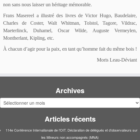
non sans nous laisser un héritage mémorable.
Frans Masereel a illustré des livres de Victor Hugo, Baudelaire,
Charles de Coster, Walt Whitman, Tolstoï, Tagore, Vildrac,
Maeterlinck, Duhamel, Oscar Wilde, Auguste Vermeylen,
Montherlant, Kipling, etc.
À chacun d’agir pour la paix, en tant qu’homme fait du même bois !
Moris Leau-Déviant
Archives
Archives
Articles récents
114e Conférence Internationale de l’OIT. Déclaration de délégués et d’observateurs sur
les Mineurs non accompagnés (MNA)