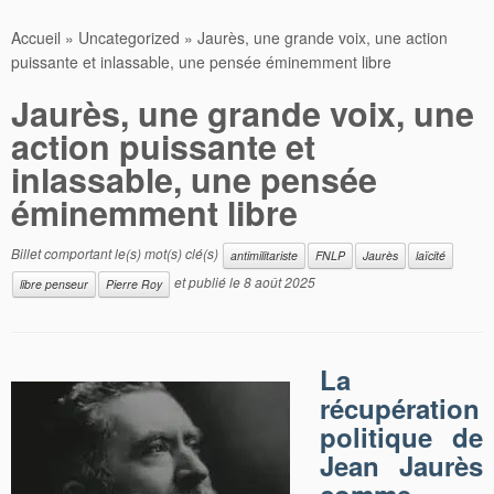
Accueil
»
Uncategorized
»
Jaurès, une grande voix, une action
puissante et inlassable, une pensée éminemment libre
Jaurès, une grande voix, une
action puissante et
inlassable, une pensée
éminemment libre
Billet comportant le(s) mot(s) clé(s)
antimilitariste
FNLP
Jaurès
laïcité
et publié le
8 août 2025
libre penseur
Pierre Roy
La
récupération
politique de
Jean Jaurès
comme