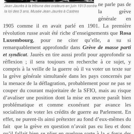
ne parle pas de
Jean Jaurès à la tribune des orateurs en juin 1913 contre
la loi des 3 ans. Musée Jean Jaurès à Castres
la grève
générale en
1905 comme il en avait parlé en 1901. La première
révolution russe avait été riche d’enseignements que
Rosa
Luxembourg
, pour ne citer qu’elle, a su si
remarquablement approfondir dans
Grève de masse parti
et syndicat
. Jaurès en tire aussi profit pour approfondir sa
réflexion ; il sera toujours en recherche à ce sujet, y
compris à la veille de la guerre où il va voter un texte sur
la grève générale simultanée dans les pays concernés par
la menace de la déflagration, probablement pour ne pas se
couper du courant majoritaire de la SFIO, mais au risque
d’avaliser une position dont la mise en œuvre paraît bien
problématique et comme exonérant par avance les
socialistes de voter les crédits de guerre au Parlement. En
effet, ne purent-ils ainsi prétexter au fond d’eux-mêmes du
fait que la grève en question n’avait pas eu lieu et donc
qu’il fallait bien se plier en quelque sorte à la «
force des