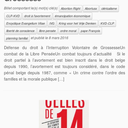
Billet comportant le(s) mot(s) clé(s)
Abortion Right
Abortusx
cléricalisme
CLP-KVD
droit à l'avortement
émancipation économique
Encyclique Evangelium Vitae
IVG
Kring voor het Vrije Denken
KVD-CLP
liberté de conscience
libre pensée
ordre moral
pape François
et publié le
8 mars 2016
planning familial
Défense du droit à l’Interruption Volontaire de GrossesseUn
combat de la Libre PenséeUn combat toujours d’actualité Si le
droit partiel à l’avortement est bien inscrit dans le droit belge
depuis 1990, l’avortement est toujours considéré, dans le code
pénal belge depuis 1987, comme « Un crime contre l’ordre des
familles et la morale publique […]