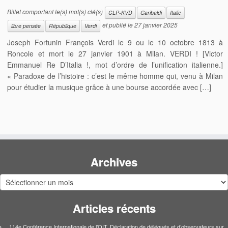
Billet comportant le(s) mot(s) clé(s)
CLP-KVD
Garibaldi
Italie
et publié le
27 janvier 2025
libre pensée
République
Verdi
Joseph Fortunin François Verdi le 9 ou le 10 octobre 1813 à
Roncole et mort le 27 janvier 1901 à Milan. VERDI ! [Victor
Emmanuel Re D’Italia !, mot d’ordre de l’unification italienne.]
« Paradoxe de l’histoire : c’est le même homme qui, venu à Milan
pour étudier la musique grâce à une bourse accordée avec […]
Archives
Archives
Articles récents
114e Conférence Internationale de l’OIT. Déclaration de délégués et d’observateurs sur