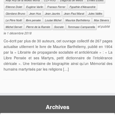
Avijit Roy de la Mukito Mona
CLP-KVD
Diagoras de Melos
Emiles Eudes
Etienne Dolet
Eugène Varlin
Fransco Ferrer
Fypathie d'Alexandrie
Giordano Bruno
Jean Hus
Jean Jaurès
Jean-Paul Marat
Jules Vallès
Le Père Noêl
libre pensée
Louise Michel
Maurice Barthélemy
Max Sievers
et publié
Michel Servet
Pierre de la Ramée
Socrate
Tommaso Campanella
le
1 décembre 2018
Co-écrit par plus de 30 auteurs, cet ouvrage collectif de 267 pages
actualise utilement le livre de Maurice Barthélemy, publié en 1904
par la « Librairie de propagande socialiste et anticléricale » : « La
Libre Pensée et ses Martyrs, petit dictionnaire de l’intolérance
cléricale ». Une trentaine de biographie ainsi qu’un Mémorial des
humains martyrisés par les religions […]
Archives