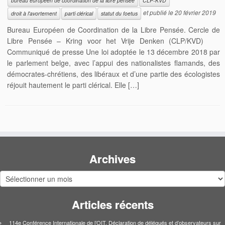
bureau européen de coordination de la libre pensée
CLP-KVD
et publié le
20 février 2019
droit à l'avortement
parti clérical
statut du foetus
Bureau Européen de Coordination de la Libre Pensée. Cercle de
Libre Pensée – Kring voor het Vrije Denken (CLP/KVD)
Communiqué de presse Une loi adoptée le 13 décembre 2018 par
le parlement belge, avec l’appui des nationalistes flamands, des
démocrates-chrétiens, des libéraux et d’une partie des écologistes
réjouit hautement le parti clérical. Elle […]
Archives
Archives
Articles récents
114e Conférence Internationale de l’OIT. Déclaration de délégués et d’observateurs sur