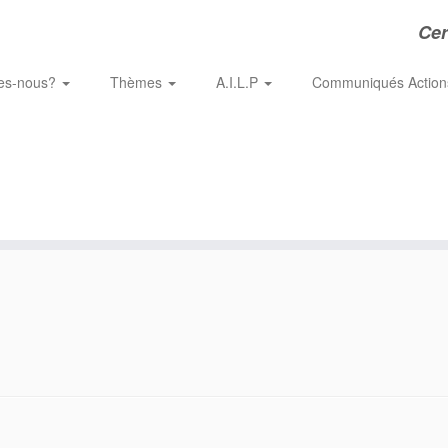
Cer
es-nous?
Thèmes
A.I.L.P
Communiqués Actio