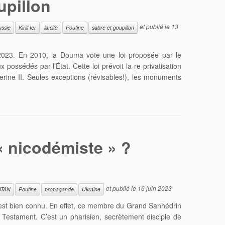
upillon
et publié le
13
ussie
Kirill Ier
laïcité
Poutine
sabre et goupillon
2023. En 2010, la Douma vote une loi proposée par le
 possédés par l’État. Cette loi prévoit la re-privatisation
erine II. Seules exceptions (révisables!), les monuments
 « nicodémiste » ?
et publié le
16 juin 2023
OTAN
Poutine
propagande
Ukraine
s est bien connu. En effet, ce membre du Grand Sanhédrin
Testament. C’est un pharisien, secrètement disciple de