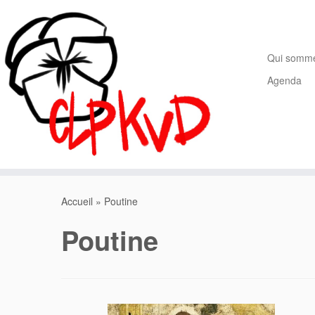
Passer
au
contenu
Qui somm
Agenda
Accueil
»
Poutine
Poutine