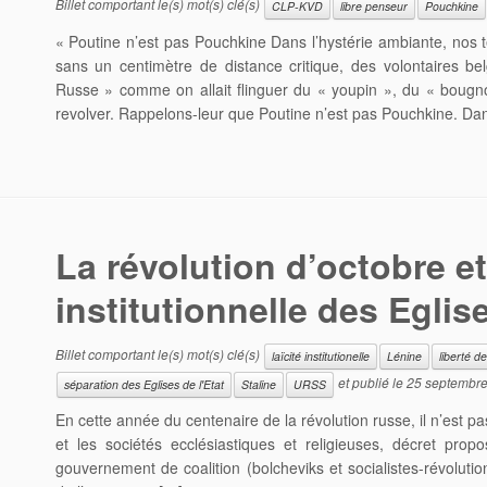
Billet comportant le(s) mot(s) clé(s)
CLP-KVD
libre penseur
Pouchkine
« Poutine n’est pas Pouchkine Dans l’hystérie ambiante, nos t
sans un centimètre de distance critique, des volontaires bel
Russe » comme on allait flinguer du « youpin », du « bougnoul
revolver. Rappelons-leur que Poutine n’est pas Pouchkine. Da
La révolution d’octobre et
institutionnelle des Eglise
Billet comportant le(s) mot(s) clé(s)
laïcité institutionelle
Lénine
liberté d
et publié le
25 septembr
séparation des Eglises de l'Etat
Staline
URSS
En cette année du centenaire de la révolution russe, il n’est pa
et les sociétés ecclésiastiques et religieuses, décret pr
gouvernement de coalition (bolcheviks et socialistes-révolution