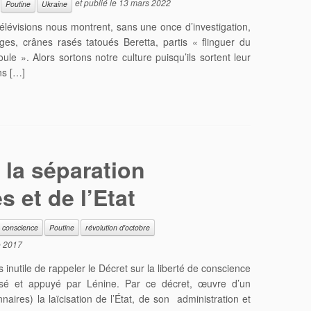
et publié le
13 mars 2022
Poutine
Ukraine
élévisions nous montrent, sans une once d’investigation,
ges, crânes rasés tatoués Beretta, partis « flinguer du
e ». Alors sortons notre culture puisqu’ils sortent leur
ns […]
 la séparation
s et de l’Etat
e conscience
Poutine
révolution d'octobre
e 2017
s inutile de rappeler le Décret sur la liberté de conscience
oposé et appuyé par Lénine. Par ce décret, œuvre d’un
naires) la laïcisation de l’État, de son administration et