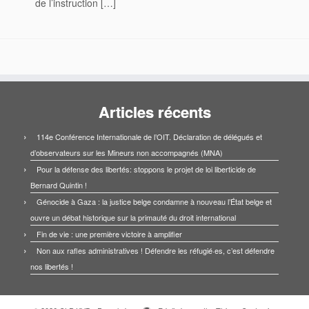
de l’instruction […]
Articles récents
114e Conférence Internationale de l’OIT. Déclaration de délégués et
d’observateurs sur les Mineurs non accompagnés (MNA)
Pour la défense des libertés: stoppons le projet de loi liberticide de
Bernard Quintin !
Génocide à Gaza : la justice belge condamne à nouveau l’État belge et
ouvre un débat historique sur la primauté du droit international
Fin de vie : une première victoire à amplifier
Non aux rafles administratives ! Défendre les réfugié·es, c’est défendre
nos libertés !