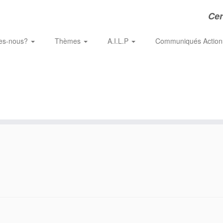
Cer
es-nous?
Thèmes
A.I.L.P
Communiqués Actio