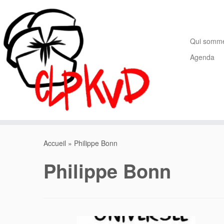
Passer
au
contenu
Qui somm
Agenda
Accueil
»
Philippe Bonn
Philippe Bonn