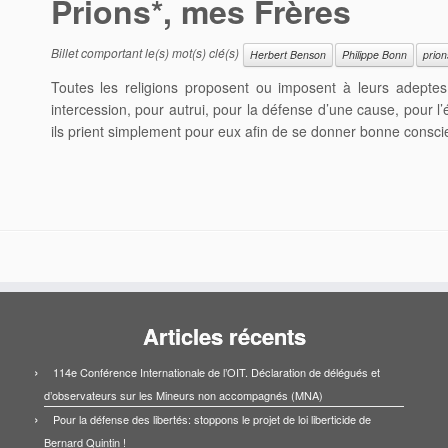
Prions*, mes Frères
Billet comportant le(s) mot(s) clé(s)
Herbert Benson
Philippe Bonn
prion
Toutes les religions proposent ou imposent à leurs adeptes
intercession, pour autrui, pour la défense d’une cause, pour l
ils prient simplement pour eux afin de se donner bonne conscienc
Articles récents
114e Conférence Internationale de l’OIT. Déclaration de délégués et
d’observateurs sur les Mineurs non accompagnés (MNA)
Pour la défense des libertés: stoppons le projet de loi liberticide de
Bernard Quintin !