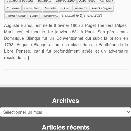
Commune de Paris
gambetta
George Sand
Jules Vallès
Karl Marx
l'Enfermé
Louis Blanc
Michelet
ni Dieu
ni maître
Paul Lafargue
et publié le
2 janvier 2021
Pierre Leroux
Ranc
Taschereau
Auguste Blanqui est né le 8 février 1805 à Puget-Théniers (Alpes-
Maritimes) et mort le 1er janvier 1881 à Paris. Son père Jean-
Dominique Blanqui fut un Conventionnel qui subit la prison en
1793. Auguste Blanqui a toute sa place dans le Panthéon de la
Libre Pensée, car il fut profondément athée et un adversaire
résolu de […]
Archives
Archives
Articles récents