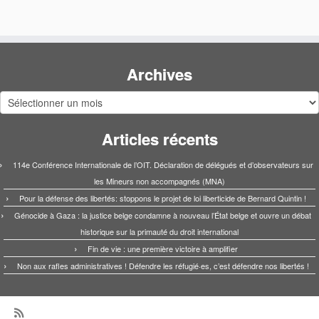
Archives
Archives
Articles récents
114e Conférence Internationale de l’OIT. Déclaration de délégués et d’observateurs sur
les Mineurs non accompagnés (MNA)
Pour la défense des libertés: stoppons le projet de loi liberticide de Bernard Quintin !
Génocide à Gaza : la justice belge condamne à nouveau l’État belge et ouvre un débat
historique sur la primauté du droit international
Fin de vie : une première victoire à amplifier
Non aux rafles administratives ! Défendre les réfugié·es, c’est défendre nos libertés !