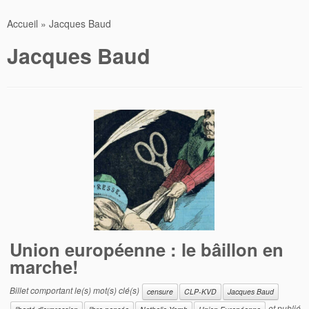
Accueil
»
Jacques Baud
Jacques Baud
Union européenne : le bâillon en
marche!
Billet comportant le(s) mot(s) clé(s)
censure
CLP-KVD
Jacques Baud
et publié