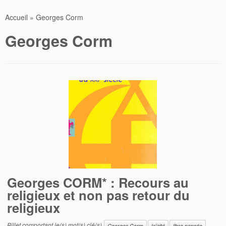
Accueil
»
Georges Corm
Georges Corm
Georges CORM* : Recours au
religieux et non pas retour du
religieux
Billet comportant le(s) mot(s) clé(s)
Georges Corm
laïcité
libre pensée