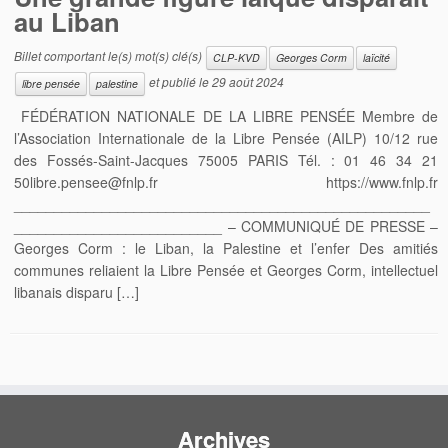
au Liban
Billet comportant le(s) mot(s) clé(s)
CLP-KVD
Georges Corm
laïcité
et publié le
29 août 2024
libre pensée
palestine
FÉDÉRATION NATIONALE DE LA LIBRE PENSÉE Membre de
l’Association Internationale de la Libre Pensée (AILP) 10/12 rue
des Fossés-Saint-Jacques 75005 PARIS Tél. : 01 46 34 21
50libre.pensee@fnlp.fr https://www.fnlp.fr
____________________________________________________
__________________________ – COMMUNIQUÉ DE PRESSE –
Georges Corm : le Liban, la Palestine et l’enfer Des amitiés
communes reliaient la Libre Pensée et Georges Corm, intellectuel
libanais disparu […]
Archives