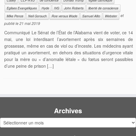
Casey
CLP-KVD
de concience
Donald Trump
église catholique
Eglises Evangéliques
Hyde
IVG
John Roberts
liberté de conscience
et
Mike Pence
Neil Gorsuch
Roe versus Wade
Samuel Alito
Webster
publié le
21 mai 2019
Communiqué Le Sénat de l’État de l’Alabama vient de voter, ce 14
mai, une loi interdisant l’avortement après six semaines de
grossesse, même en cas de viol ou d’inceste. Les médecins ayant
pratiqué un avortement, en dehors des situations d’urgence vitale
pour la mère ou « d’anomalie létale » du fœtus seront passibles
d’une peine de prison […]
Archives
Archives