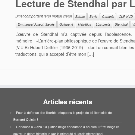
Lecture de Stendhal par L
Billet comportant le(s) mot(s) clé(s)
Balzac
Beyle
Cabanis
CLP-KVD
Emmanuel Joseph Sieyès
Guingené
Helvétius
Liza Leyla
Stendhal
Vi
L’œuvre de Stendhal m’a captivée depuis l’adolescence. 
mémoire : »L’arrière-plan philosophique de l’œuvre de Stendh
(V.U.B) Hubert Dethier (1936-2019) – dont on connaît bien les
traductions, qui a accepté d’être mon […]
Articles récents
Pour la défense des libertés: stoppons le projet de loi liberticide de
Bernard Quintin !
Génocide à Gaza : la justice belge condamne à nouveau l’État belge et
ouvre un débat historique sur la primauté du droit international