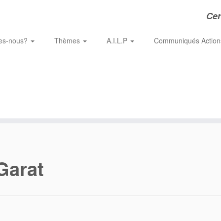
Cer
es-nous?
Thèmes
A.I.L.P
Communiqués Actio
Garat