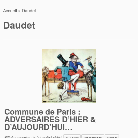
Accueil
»
Daudet
Daudet
Commune de Paris :
ADVERSAIRES D’HIER &
D’AUJOURD’HUI…
Billet comportant le(s) mot(s) clé(s)
A. Thiers
Clémenceau
clérical