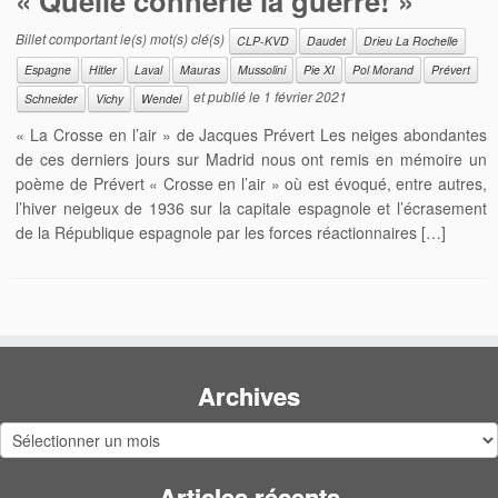
« Quelle connerie la guerre! »
Billet comportant le(s) mot(s) clé(s)
CLP-KVD
Daudet
Drieu La Rochelle
Espagne
Hitler
Laval
Mauras
Mussolini
Pie XI
Pol Morand
Prévert
et publié le
1 février 2021
Schneider
Vichy
Wendel
« La Crosse en l’air » de Jacques Prévert Les neiges abondantes
de ces derniers jours sur Madrid nous ont remis en mémoire un
poème de Prévert « Crosse en l’air » où est évoqué, entre autres,
l’hiver neigeux de 1936 sur la capitale espagnole et l’écrasement
de la République espagnole par les forces réactionnaires […]
Archives
Archives
Articles récents