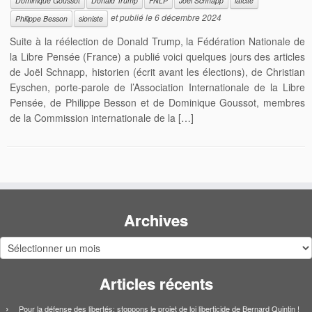
Dominique Goussot
Donald Trump
FNLP
Joël Schnapp
laïcité
et publié le
6 décembre 2024
Philippe Besson
sioniste
Suite à la réélection de Donald Trump, la Fédération Nationale de
la Libre Pensée (France) a publié voici quelques jours des articles
de Joël Schnapp, historien (écrit avant les élections), de Christian
Eyschen, porte-parole de l’Association Internationale de la Libre
Pensée, de Philippe Besson et de Dominique Goussot, membres
de la Commission internationale de la […]
Archives
Archives
Articles récents
Pour la défense des libertés: stoppons le projet de loi liberticide de Bernard Quintin !