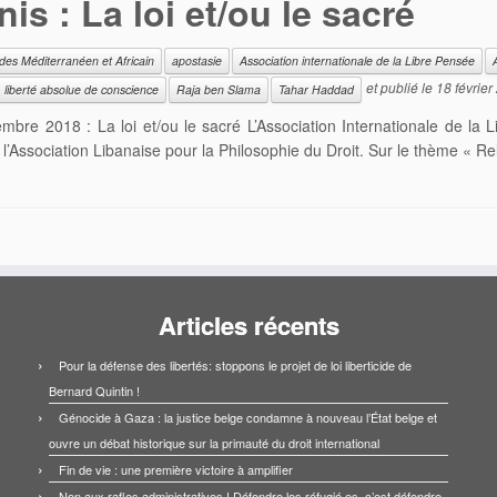
is : La loi et/ou le sacré
ndes Méditerranéen et Africain
apostasie
Association internationale de la Libre Pensée
et publié le
18 février
liberté absolue de conscience
Raja ben Slama
Tahar Haddad
mbre 2018 : La loi et/ou le sacré L’Association Internationale de la
’Association Libanaise pour la Philosophie du Droit. Sur le thème « Reli
Articles récents
Pour la défense des libertés: stoppons le projet de loi liberticide de
Bernard Quintin !
Génocide à Gaza : la justice belge condamne à nouveau l’État belge et
ouvre un débat historique sur la primauté du droit international
Fin de vie : une première victoire à amplifier
Non aux rafles administratives ! Défendre les réfugié·es, c’est défendre