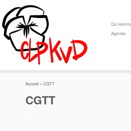
Passer
au
contenu
Qui somm
Agenda
Accueil
»
CGTT
CGTT