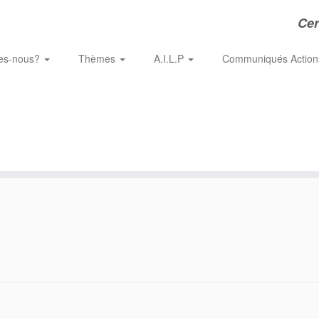
Cer
es-nous?
Thèmes
A.I.L.P
Communiqués Actio