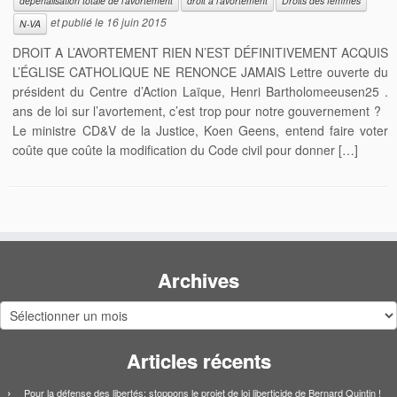
dépénalisation totale de l'avortement
droit à l'avortement
Droits des femmes
et publié le
16 juin 2015
N-VA
DROIT A L’AVORTEMENT RIEN N’EST DÉFINITIVEMENT ACQUIS
L’ÉGLISE CATHOLIQUE NE RENONCE JAMAIS Lettre ouverte du
président du Centre d’Action Laïque, Henri Bartholomeeusen‏. 25
ans de loi sur l’avortement, c’est trop pour notre gouvernement ?
Le ministre CD&V de la Justice, Koen Geens, entend faire voter
coûte que coûte la modification du Code civil pour donner […]
Archives
Archives
Articles récents
Pour la défense des libertés: stoppons le projet de loi liberticide de Bernard Quintin !