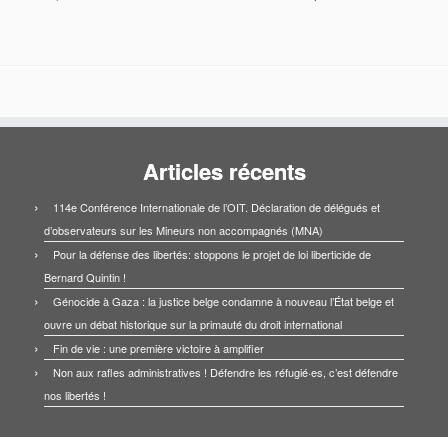
Articles récents
114e Conférence Internationale de l’OIT. Déclaration de délégués et
d’observateurs sur les Mineurs non accompagnés (MNA)
Pour la défense des libertés: stoppons le projet de loi liberticide de
Bernard Quintin !
Génocide à Gaza : la justice belge condamne à nouveau l’État belge et
ouvre un débat historique sur la primauté du droit international
Fin de vie : une première victoire à amplifier
Non aux rafles administratives ! Défendre les réfugié·es, c’est défendre
nos libertés !