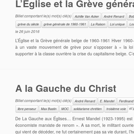
L’Église et la Grève géné
Billet comportant le(s) mot(s) clé(s)
Achille Van Acker
André Renard
Bob
grève du siècle
grève générale de 1960-1961
La Raison
Loi unique
Lou
le
26 juin 2016
L’Église et la Grève générale belge de 1960-1961 Hiver 1960-19
à un vaste mouvement de grève pour s’opposer à « la loi
supporter à la classe ouvrière la crise du capitalisme belge. 
A la Gauche du Christ
Billet comportant le(s) mot(s) clé(s)
André Renard
E. Mandel
Ferdinand
et 
libre penseur
Max Bastin
MOC
solidarisme chrétien
troisième voie
De La Gauche aux Églises… Ernest Mandel (1923-1995) est 
économiste marxiste de renom ». A sa mort, le militant ouvrier
qui vient de décéder, ne fut certainement pas sa vie durant, l’