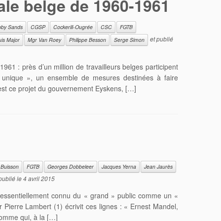
rale belge de 1960-1961
by Sands
CGSP
Cockerill-Ougrée
CSC
FGTB
et publié
is Major
Mgr Van Roey
Philippe Besson
Serge Simon
61 : près d’un million de travailleurs belges participent
 unique », un ensemble de mesures destinées à faire
C’est ce projet du gouvernement Eyskens, […]
 Buisson
FGTB
Georges Dobbeleer
Jacques Yerna
Jean Jaurès
publié le
4 avril 2015
essentiellement connu du « grand » public comme un «
 Pierre Lambert (1) écrivit ces lignes : « Ernest Mandel,
homme qui, à la […]