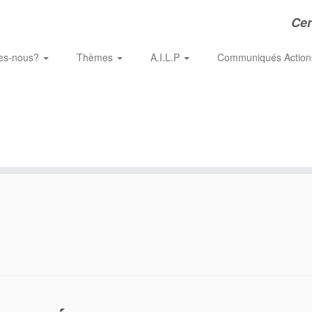
Cer
es-nous?
Thèmes
A.I.L.P
Communiqués Actio