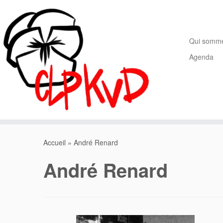
Passer
au
contenu
Qui somm
Agenda
Accueil
»
André Renard
André Renard