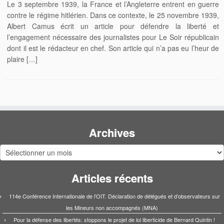
Le 3 septembre 1939, la France et l’Angleterre entrent en guerre
contre le régime hitlérien. Dans ce contexte, le 25 novembre 1939,
Albert Camus écrit un article pour défendre la liberté et
l’engagement nécessaire des journalistes pour Le Soir républicain
dont il est le rédacteur en chef. Son article qui n’a pas eu l’heur de
plaire […]
Archives
Archives
Articles récents
114e Conférence Internationale de l’OIT. Déclaration de délégués et d’observateurs sur
les Mineurs non accompagnés (MNA)
Pour la défense des libertés: stoppons le projet de loi liberticide de Bernard Quintin !