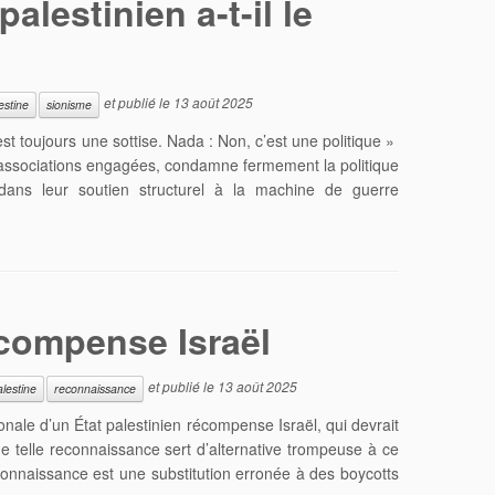
lestinien a-t-il le
et publié le
13 août 2025
estine
sionisme
 est toujours une sottise. Nada : Non, c’est une politique »
t associations engagées, condamne fermement la politique
dans leur soutien structurel à la machine de guerre
compense Israël
et publié le
13 août 2025
alestine
reconnaissance
ale d’un État palestinien récompense Israël, qui devrait
e telle reconnaissance sert d’alternative trompeuse à ce
econnaissance est une substitution erronée à des boycotts