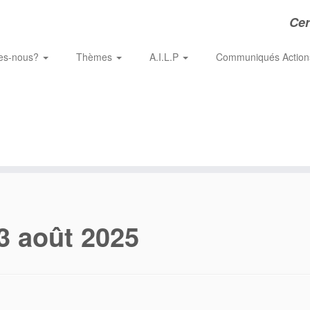
Cer
es-nous?
Thèmes
A.I.L.P
Communiqués Actio
3 août 2025