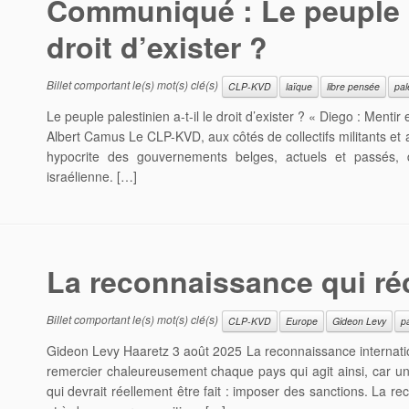
Communiqué : Le peuple pa
droit d’exister ?
Billet comportant le(s) mot(s) clé(s)
CLP-KVD
laïque
libre pensée
pal
Le peuple palestinien a-t-il le droit d’exister ? « Diego : Mentir
Albert Camus Le CLP-KVD, aux côtés de collectifs militants e
hypocrite des gouvernements belges, actuels et passés, 
israélienne. […]
La reconnaissance qui ré
Billet comportant le(s) mot(s) clé(s)
CLP-KVD
Europe
Gideon Levy
p
Gideon Levy Haaretz 3 août 2025 La reconnaissance internation
remercier chaleureusement chaque pays qui agit ainsi, car un
qui devrait réellement être fait : imposer des sanctions. La r