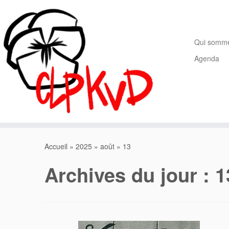
Passer
au
contenu
Qui somm
Agenda
Accueil
»
2025
»
août
»
13
Archives du jour :
1