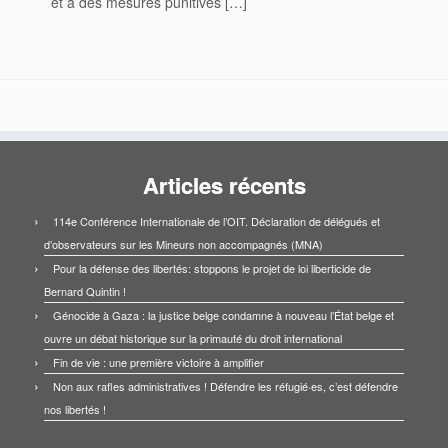
et à des mesures punitives […]
Articles récents
114e Conférence Internationale de l’OIT. Déclaration de délégués et
d’observateurs sur les Mineurs non accompagnés (MNA)
Pour la défense des libertés: stoppons le projet de loi liberticide de
Bernard Quintin !
Génocide à Gaza : la justice belge condamne à nouveau l’État belge et
ouvre un débat historique sur la primauté du droit international
Fin de vie : une première victoire à amplifier
Non aux rafles administratives ! Défendre les réfugié·es, c’est défendre
nos libertés !