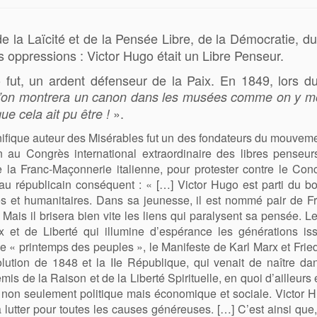
e la Laïcité et de la Pensée Libre, de la Démocratie, du
s oppressions : Victor Hugo était un Libre Penseur.
 fut, un ardent défenseur de la Paix. En 1849, lors du
l’on montrera un canon dans les musées comme on y mon
».
ue cela ait pu être !
fique auteur des Misérables fut un des fondateurs du mouvemen
 au Congrès international extraordinaire des libres penseur
la Franc-Maçonnerie italienne, pour protester contre le Concil
 au républicain conséquent : «
[
…
]
Victor Hugo est parti du bo
s et humanitaires. Dans sa jeunesse, il est nommé pair de Fra
ais il brisera bien vite les liens qui paralysent sa pensée. L
x et de Liberté qui illumine d’espérance les générations is
le « printemps des peuples », le Manifeste de Karl Marx et Fr
lution de 1848 et la IIe République, qui venait de naître dan
mis de la Raison et de la Liberté Spirituelle, en quoi d’ailleu
, non seulement politique mais économique et sociale. Victor
ra lutter pour toutes les causes généreuses.
[
…
]
C’est ainsi que,