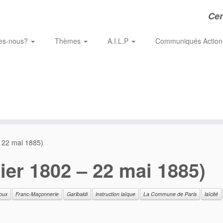
Cer
es-nous?
Thèmes
A.I.L.P
Communiqués Actio
– 22 mai 1885)
ier 1802 – 22 mai 1885)
loux
Franc-Maçonnerie
Garibaldi
instruction laïque
La Commune de Paris
laïcité