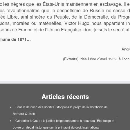
vec les nègres que les États-Unis maintiennent en esclavage. Il 
les révolutionnaires que le despotisme de Russie ne cesse d
sée Libre, ami sincère du Peuple, de la Démocratie, du Progr
ssions, morales ou matérielles, Victor Hugo nous appartient
urs de France et de l’Union Française, dont je suis le secrétai
ommune de 1871…
Andr
(Extraits) Idée Libre d’avril 1952, à l’
Articles récents
Pour la défense des libertés: stoppons le projet de loi liberticide de
Bernard Quintin !
Génocide à Gaza : la justice belge condamne à nouveau l’État belge et
ouvre un débat historique sur la primauté du droit international