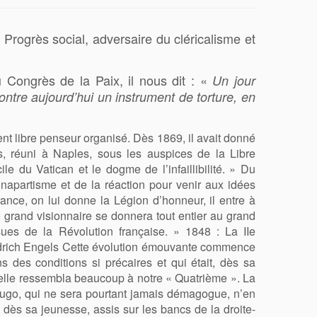
 Progrès social, adversaire du cléricalisme et
 Congrès de la Paix, il nous dit : «
Un jour
tre aujourd’hui un instrument de torture, en
t libre penseur organisé. Dès 1869, il avait donné
s, réuni à Naples, sous les auspices de la Libre
e du Vatican et le dogme de l’infaillibilité. » Du
napartisme et de la réaction pour venir aux idées
nce, on lui donne la Légion d’honneur, il entre à
e grand visionnaire se donnera tout entier au grand
sues de la Révolution française. » 1848 : La IIe
iedrich Engels Cette évolution émouvante commence
s des conditions si précaires et qui était, dès sa
rs elle ressembla beaucoup à notre « Quatrième ». La
 Hugo, qui ne sera pourtant jamais démagogue, n’en
 dès sa jeunesse, assis sur les bancs de la droite-