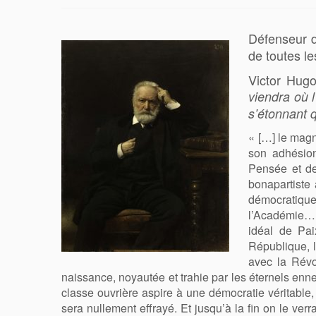
Défenseur d
de toutes le
Victor Hugo
viendra où 
s’étonnant q
«
[
…
]
le magni
son adhésion
Pensée et de 
bonapartiste
démocratique
l’Académie… M
idéal de Pai
République, 
avec la Révo
naissance, noyautée et trahie par les éternels enne
classe ouvrière aspire à une démocratie véritable
sera nullement effrayé. Et jusqu’à la fin on le ver