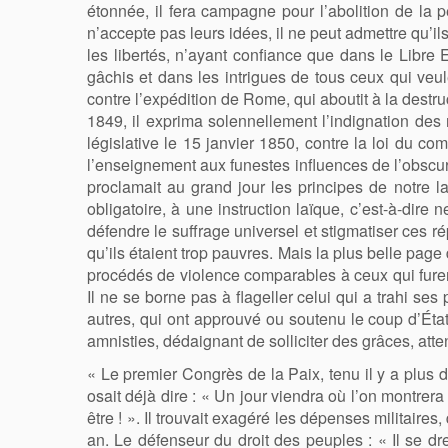
étonnée, il fera campagne pour l’abolition de la p
n’accepte pas leurs idées, il ne peut admettre qu’il
les libertés, n’ayant confiance que dans le Libre 
gâchis et dans les intrigues de tous ceux qui veul
contre l’expédition de Rome, qui aboutit à la destr
1849, il exprima solennellement l’indignation des
législative le 15 janvier 1850, contre la loi du co
l’enseignement aux funestes influences de l’obsc
proclamait au grand jour les principes de notre la
obligatoire, à une instruction laïque, c’est-à-dire
défendre le suffrage universel et stigmatiser ces ré
qu’ils étaient trop pauvres. Mais la plus belle page 
procédés de violence comparables à ceux qui furent
Il ne se borne pas à flageller celui qui a trahi se
autres, qui ont approuvé ou soutenu le coup d’État.
amnisties, dédaignant de solliciter des grâces, atte
« Le premier Congrès de la Paix, tenu il y a plus d
osait déjà dire : « Un jour viendra où l’on montre
être ! ». Il trouvait exagéré les dépenses militaire
an. Le défenseur du droit des peuples : « Il se dre