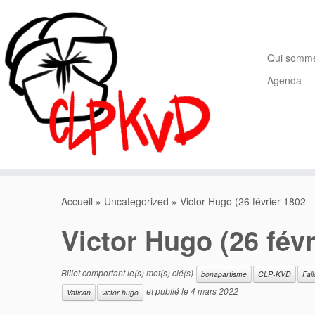
Passer
au
contenu
Qui somm
Agenda
Accueil
»
Uncategorized
»
Victor Hugo (26 février 1802 
Victor Hugo (26 févr
Billet comportant le(s) mot(s) clé(s)
bonapartisme
CLP-KVD
Fal
et publié le
4 mars 2022
Vatican
victor hugo