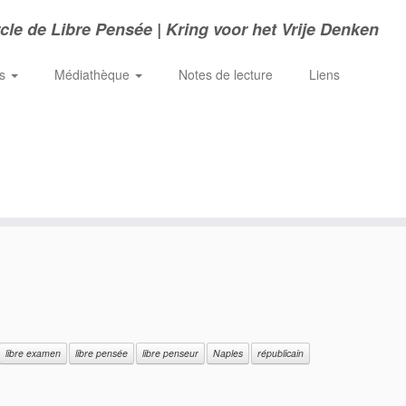
cle de Libre Pensée | Kring voor het Vrije Denken
ns
Médiathèque
Notes de lecture
Liens
libre examen
libre pensée
libre penseur
Naples
républicain