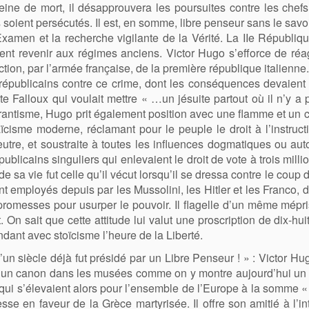
eine de mort, il désapprouvera les poursuites contre les chefs
s soient persécutés. Il est, en somme, libre penseur sans le savo
Examen et la recherche vigilante de la Vérité. La IIe Républiqu
ent revenir aux régimes anciens. Victor Hugo s’efforce de réagi
uction, par l’armée française, de la première république italien
 républicains contre ce crime, dont les conséquences devaient 
mte Falloux qui voulait mettre « …un jésuite partout où il n’y a 
urantisme, Hugo prit également position avec une flamme et un
ïcisme moderne, réclamant pour le peuple le droit à l’instructi
 neutre, et soustraite à toutes les influences dogmatiques ou aut
publicains singuliers qui enlevaient le droit de vote à trois mil
de sa vie fut celle qu’il vécut lorsqu’il se dressa contre le coup
 employés depuis par les Mussolini, les Hitler et les Franco, d
s promesses pour usurper le pouvoir. Il flagelle d’un même mépri
 On sait que cette attitude lui valut une proscription de dix-hu
ndant avec stoïcisme l’heure de la Liberté.
’un siècle déjà fut présidé par un Libre Penseur ! » : Victor Hu
ra un canon dans les musées comme on y montre aujourd’hui un i
s, qui s’élevaient alors pour l’ensemble de l’Europe à la somme «
sse en faveur de la Grèce martyrisée. Il offre son amitié à l’i