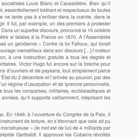
 socialistes Louis Blanc et Caussidière. Bien qu’il
ir, essentiellement tolérant et respectueux de toutes
e ne tarde pas à s’enliser dans la crainte, dans le
r. Il fut, par exemple, un des premiers à protester
ne. Dans un superbe discours, prononcé le 15 octobre
être si fatales à la France en 1870. A l’Assemblée
pas un gendarme » Contre la loi Falloux, qui livrait
 courage merveilleux dans son discours
[
…
]
l’orateur
on, à une instruction gratuite à tous les degrés et
oritaires. Victor Hugo fut encore sur la brèche pour
lions d’ouvriers et de paysans, tout simplement parce
 d’État du 2 décembre et l’arrivée au pouvoir, par des
’un régime d’usurpation et de tyrannie personnelle.
s tous les comparses, militaires, ecclésiastiques et
it années, qu’il supporta vaillamment, méprisant les
go. En 1849, à l’ouverture du Congrès de la Paix, il
nstrument de torture, en s’étonnant que cela ait pu
 monstrueuse » (le mot est de lui) de 4 milliards par
ntrépide Garibaldi. Il approuve les Cubains révoltés